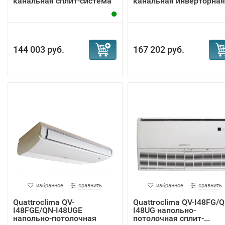
канальная сплит-система
канальная инверторная
сп...
144 003 руб.
167 202 руб.
избранное
сравнить
избранное
сравнить
Quattroclima QV-
Quattroclima QV-I48FG/Q
I48FGE/QN-I48UGE
I48UG напольно-
напольно-потолочная
потолочная сплит-...