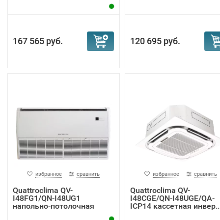
инве...
167 565 руб.
120 695 руб.
избранное
сравнить
избранное
сравнить
Quattroclima QV-
Quattroclima QV-
I48FG1/QN-I48UG1
I48CGE/QN-I48UGE/QA-
напольно-потолочная
ICP14 кассетная инвер..
спли...