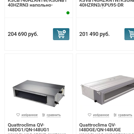
KSCB140HZRN1W/KSUNB1
KSVB140HZRN1W/KSUN
40HZRN3 напольно-
40HZRN3/KPU95-DR
потолочная ...
кассетный к...
204 690 руб.
201 490 руб.
избранное
сравнить
избранное
сравнить
Quattroclima QV-
Quattroclima QV-
I48DG1/QN-I48UG1
I48DGE/QN-I48UGE