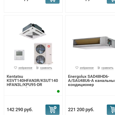
избранное
сравнить
избранное
сравнить
Kentatsu
Energolux SAD48HD6-
KSVT140HFAN3R/KSUT140
A/SAU48U6-A канальны
HFAN3L/KPU95-DR
кондиционер
кассетный к...
142 290 руб.
221 200 руб.