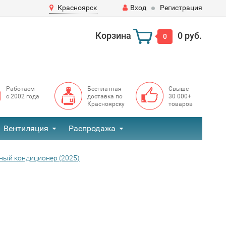
Красноярск
Вход
Регистрация
Корзина
0 руб.
0
Работаем
Бесплатная
Свыше
с 2002 года
доставка по
30 000+
Красноярску
товаров
Вентиляция
Распродажа
нный кондиционер (2025)