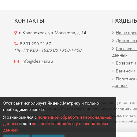
КОНТАКТЫ
РАЗДЕЛ
г. Красноярск, ул. Молокова, д. 14
Наши пре
Доставка 
8 391 290-21-57
Согласие 
Пн—Пт 9:00—18:00 Сб 10:00-17:00
данных
info@clear-air.ru
Возврат и
Вакансии
Политика 
данных
Вся представленная на сайте информация, касающаяся технич
Этот сайт использует Яндекс.Метрику и только
носит информационный характер и ни при каких условиях не
необходимые cookie.
а также последующее заполнение тех или иных форм, не на
Я ознакомился с
политикой обработки персональных
заявки на сайте, не является ответом на сообщение потреб
данных
и даю
согласие на обработку персональных
данных.