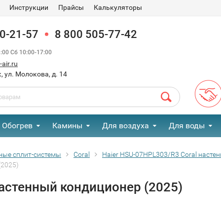
Инструкции
Прайсы
Калькуляторы
90-21-57
8 800 505-77-42
00 Сб 10:00-17:00
air.ru
, ул. Молокова, д. 14
Обогрев
Камины
Для воздуха
Для воды
ные сплит-системы
Coral
Haier HSU-07HPL303/R3 Coral насте
(2025)
настенный кондиционер (2025)