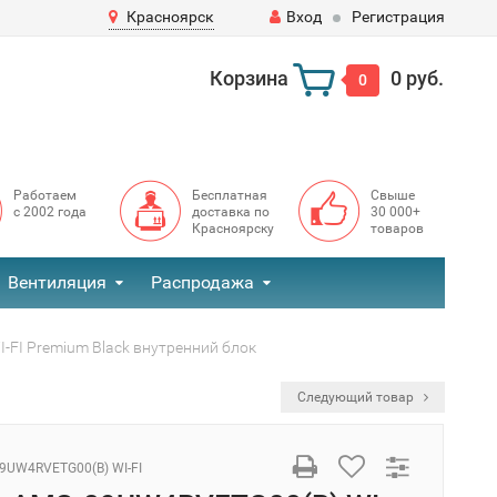
Красноярск
Вход
Регистрация
Корзина
0 руб.
0
Работаем
Бесплатная
Свыше
с 2002 года
доставка по
30 000+
Красноярску
товаров
Вентиляция
Распродажа
FI Premium Black внутренний блок
Следующий товар
9UW4RVETG00(B) WI-FI