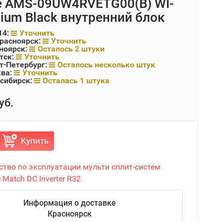
e AMS-09UW4RVETG00(B) WI-
mium Black внутренний блок
14:
Уточнить
Красноярск:
Уточнить
ноярск:
Осталось 2 штуки
тск:
Уточнить
т-Петербург:
Осталось несколько штук
ква:
Уточнить
сибирск:
Осталась 1 штука
уб.
Купить
ство по эксплуатации мульти сплит-систем
 Match DC Inverter R32
Информация о доставке
Красноярск