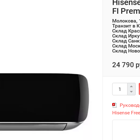
Hisens
FI Pre
Молокова, 
Транзит в 
Склад Крас
Склад Ирку
Склад Санк
Склад Мос
Склад Ново
24 790 р
Руковод
Hisense Free