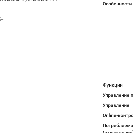
Особенности
-
Функции
Управление п
Управление
Online-контр
Потребляема
(охлаждение