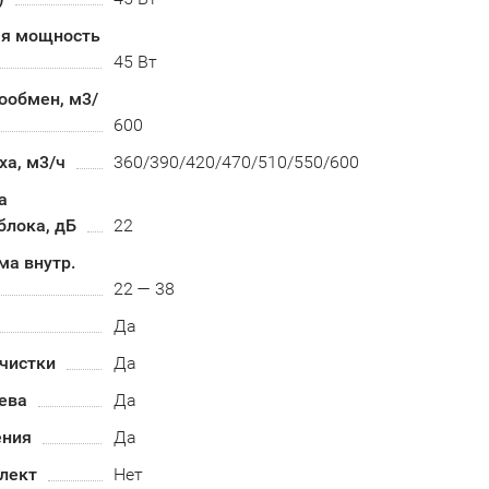
я мощность
45 Вт
ообмен, м3/
600
ха, м3/ч
360/390/420/470/510/550/600
а
блока, дБ
22
ма внутр.
22 — 38
Да
чистки
Да
ева
Да
ения
Да
лект
Нет