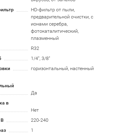
ильтр
HD-фильтр от пыли,
предварительной очистки, с
ионами серебра,
фотокаталитический,
плазменный
R32
б
1/4", 3/8"
овки
горизонтальный, настенный
альный
Да
жа в
Нет
 В
220-240
фаз
1