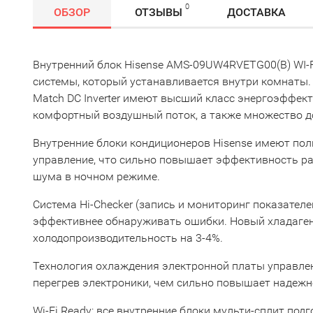
0
ОБЗОР
ОТЗЫВЫ
ДОСТАВКА
Внутренний блок Hisense AMS-09UW4RVETG00(B) WI-FI
системы, который устанавливается внутри комнаты. 
Match DC Inverter имеют высший класс энергоэффек
комфортный воздушный поток, а также множество д
Внутренние блоки кондиционеров Hisense имеют пол
управление, что сильно повышает эффективность р
шума в ночном режиме.
Система Hi-Checker (запись и мониторинг показателе
эффективнее обнаруживать ошибки. Новый хладаген
холодопроизводительность на 3-4%.
Технология охлаждения электронной платы управле
перегрев электроники, чем сильно повышает надежн
Wi-Fi Ready: все внутренние блоки мульти-сплит подг