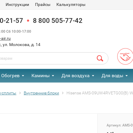
Инструкции
Прайсы
Калькуляторы
90-21-57
8 800 505-77-42
00 Сб 10:00-17:00
air.ru
, ул. Молокова, д. 14
Обогрев
Камины
Для воздуха
Для воды
-сплиты
Внутренние блоки
Hisense AMS-09UW4RVETG00(B) WI-
Артикул:
AMS-0