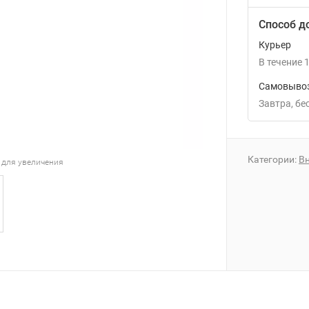
Способ д
Курьер
В течение
1
Самовывоз
Завтра
Б
Категории:
Вн
 для увеличения