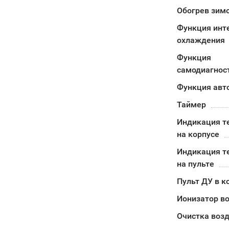
Обогрев зимо
Функция инт
охлаждения
Функция
самодиагнос
Функция авт
Таймер
Индикация т
на корпусе
Индикация т
на пульте
Пульт ДУ в к
Ионизатор в
Очистка воз