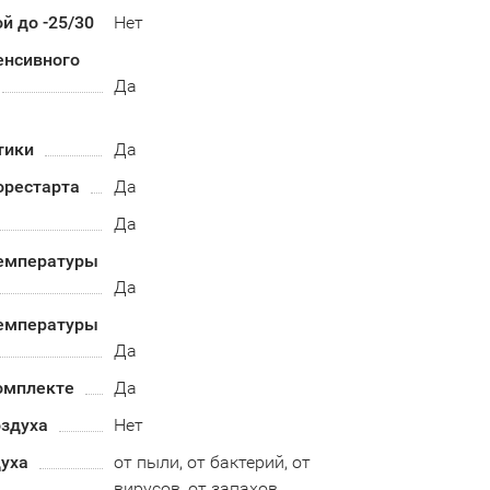
й до -25/30
Нет
енсивного
Да
тики
Да
орестарта
Да
Да
емпературы
Да
емпературы
Да
омплекте
Да
оздуха
Нет
духа
от пыли, от бактерий, от
вирусов, от запахов