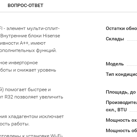
ВОПРОС-ОТВЕТ
 - элемент мульти-сплит-
Остатки обн
Внутренние блоки Hisense
Склады
тивности А++, имеют
ополнительных функций.
ное инверторное
Модель
аботы и снижает уровень
Тип кондици
й) помогает быстрее и
Площадь, до
т R32 позволяет увеличить
Производите
охл., BTU
ния хладагентом исключает
Мощность о
ость работы.
Мощность об
отовлены к установке Wi-Fi-