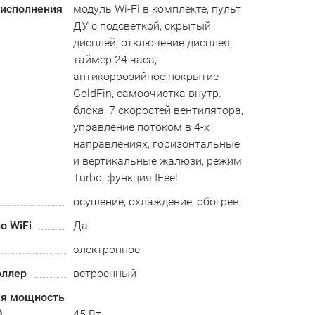
 исполнения
модуль Wi-Fi в комплекте, пульт
ДУ с подсветкой, скрытый
дисплей, отключение дисплея,
таймер 24 часа,
антикоррозийное покрытие
GoldFin, самоочистка внутр.
блока, 7 скоростей вентилятора,
управление потоком в 4-х
направлениях, горизонтальные
и вертикальные жалюзи, режим
Turbo, функция IFeel
осушение, охлаждение, обогрев
о WiFi
Да
электронное
оллер
встроенный
я мощность
)
45 Вт