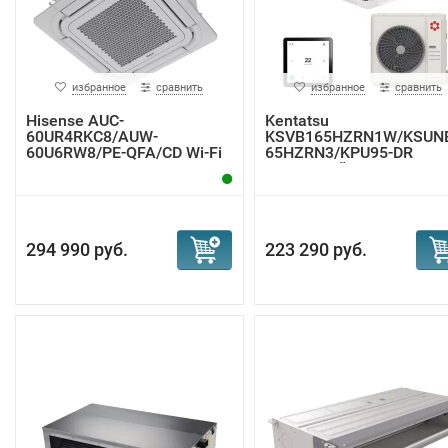
избранное
сравнить
избранное
сравнить
Hisense AUC-
Kentatsu
60UR4RKC8/AUW-
KSVB165HZRN1W/KSUN
60U6RW8/PE-QFA/CD Wi-Fi
65HZRN3/KPU95-DR
кассетн...
кассетный к...
294 990 руб.
223 290 руб.