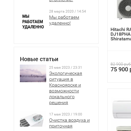
28 марта 2020 / 14:54
Мы работаем
удаленно!
Hitachi R
DJ18PHA
Shiratam
инвер...
Новые статьи
82 900 руб
25 мая 2023 / 23:31
75 900 
Экологическая
ситуация в
Красноярске и
возможности
локального
решения
17 мая 2023 / 19:00
Очистка воздуха и
приточная