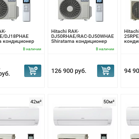
AK-
Hitachi RAK-
Hitach
E/DJ18PHAE
DJ50RHAE/RAC-DJ50WHAE
25RPE
a кондиционер
Shiratama кондиционер
конди
и...
инвер
В наличии
В наличии
.
126 900 руб.
94 90
руб.
42м²
50м²