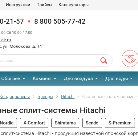
Инструкции
Прайсы
Калькуляторы
90-21-57
8 800 505-77-42
00 Сб 10:00-17:00
air.ru
, ул. Молокова, д. 14
Обогрев
Камины
Для воздуха
Для воды
Кондиционеры
Бренды
Hitachi
Настенные сплит-системы H
нные сплит-системы Hitachi
Nordic
Х-Сomfort
Shiratama
Sendo
S-Premium
сплит-система Hitachi - продукция известной японской корп