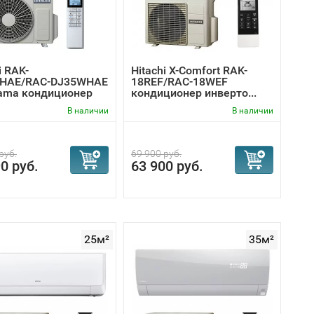
i RAK-
Hitachi Х-Сomfort RAK-
RHAE/RAC-DJ35WHAE
18REF/RAC-18WEF
tama кондиционер
кондиционер инверто...
В наличии
В наличии
руб.
69 900 руб.
0 руб.
63 900 руб.
сстоянии всего 50 мм). Серии Х-Comfort, Sendo
т установить его практически под потолком, что
25м²
35м²
 установке воздух беспрепятственно поступает
ти и без увеличения уровня шума;
remium. Нержавеющей сталью покрыты воздушные
здесь имеется микроячеистый фильтр из
лиуретановым фильтром намного более долговечен,