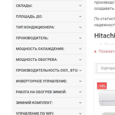
производс
СКЛАДЫ:
создавать
ПЛОЩАДЬ, ДО:
По статис
надежност
ТИП КОНДИЦИОНЕРА:
Hitac
ПРОИЗВОДИТЕЛЬ:
Функц
МОЩНОСТЬ ОХЛАЖДЕНИЯ:
Comfo
Показат
каких
МОЩНОСТЬ ОБОГРЕВА:
очист
Сортиро
Продв
ПРОИЗВОДИТЕЛЬНОСТЬ ОХЛ., BTU:
возм
Также
ИНВЕРТОРНОЕ УПРАВЛЕНИЕ:
-14%
Также
РАБОТА НА ОБОГРЕВ ЗИМОЙ:
наст
ЗИМНИЙ КОМПЛЕКТ:
УПРАВЛЕНИЕ ПО WIFI: