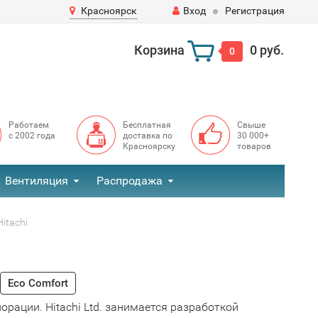
Красноярск
Вход
Регистрация
Корзина
0 руб.
0
Работаем
Бесплатная
Свыше
с 2002 года
доставка по
30 000+
Красноярску
товаров
Вентиляция
Распродажа
itachi
Eco Comfort
орации. Hitachi Ltd. занимается разработкой