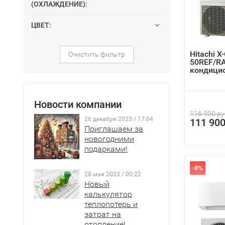
(ОХЛАЖДЕНИЕ):
устой
AirCl
ЦВЕТ:
возм
возд
Hitachi Х
Очистить фильтр
50REF/R
Таким обр
кондицио
которые у
Новости компании
116 900 ру
26 декабря 2023 / 17:04
111 900
Приглашаем за
новогодними
подарками!
-8%
28 мая 2023 / 00:22
Новый
калькулятор
теплопотерь и
затрат на
отопление!