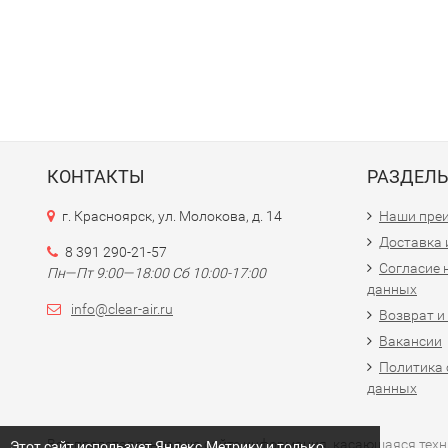
КОНТАКТЫ
РАЗДЕЛ
г. Красноярск, ул. Молокова, д. 14
Наши пре
Доставка 
8 391 290-21-57
Согласие 
Пн—Пт 9:00—18:00 Сб 10:00-17:00
данных
info@clear-air.ru
Возврат и
Вакансии
Политика 
данных
Вся представленная на сайте информация, касающаяся технич
Этот сайт использует Яндекс.Метрику и только