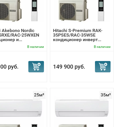
й сплит-системой Хитачи. Доступны все
ратуры и скорости вентилятора, направление
i Akebono Nordic
Hitachi S-Premium RAK-
5RXE/RAC-25WXEN
35PSES/RAC-35WSE
 уровень комфорта, удобства и эффективности,
ионер и...
кондиционер инверт...
мендуем технику этой марки к покупке!
В наличии
В наличии
00 руб.
149 900 руб.
25м²
35м²