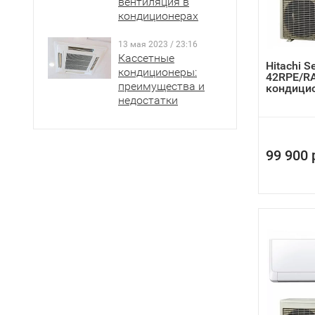
вентиляция в
кондиционерах
13 мая 2023 / 23:16
Кассетные
Hitachi S
кондиционеры:
42RPE/R
преимущества и
кондици
инверто
недостатки
99 900 