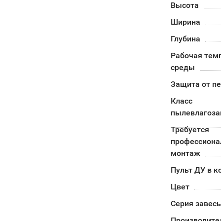
Высота
Ширина
Глубина
Рабочая тем
среды
Защита от п
Класс
пылевлагоз
Требуется
профессион
монтаж
Пульт ДУ в к
Цвет
Серия завес
Производите