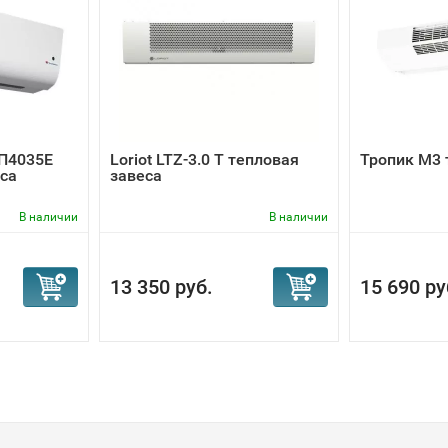
П4035Е
Loriot LTZ-3.0 T тепловая
Тропик М3 
са
завеса
В наличии
В наличии
13 350 руб.
15 690 ру