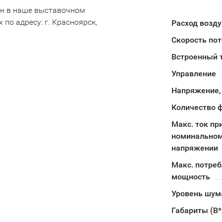
ен в наше выставочном
по адресу: г. Красноярск,
Расход возду
Скорость пот
Встроенный 
Управление
Напряжение,
Количество 
Макс. ток пр
номинально
напряжении
Макс. потре
мощность
Уровень шума
Габариты (В