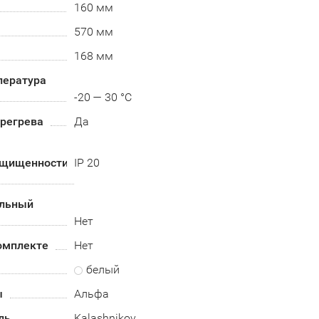
160 мм
570 мм
168 мм
пература
-20 — 30 °C
ерегрева
Да
ащищенности
IP 20
альный
Нет
омплекте
Нет
белый
ы
Альфа
ль
Kalashnikov