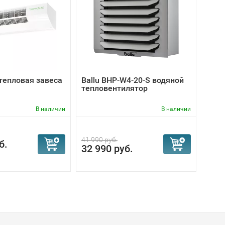
тепловая завеса
Ballu BHP-W4-20-S водяной
Теп
тепловентилятор
Comf
В наличии
В наличии
41 990 руб.
б.
50 
32 990 руб.