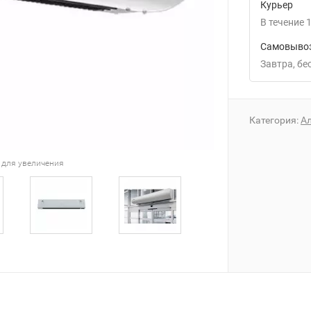
Курьер
В течение
1
Самовывоз
Завтра
Б
Категория:
А
 для увеличения