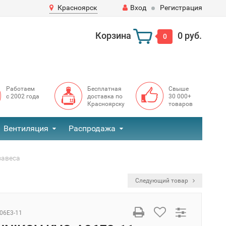
Красноярск
Вход
Регистрация
Корзина
0 руб.
0
Работаем
Бесплатная
Свыше
с 2002 года
доставка по
30 000+
Красноярску
товаров
Вентиляция
Распродажа
завеса
Следующий товар
06E3-11