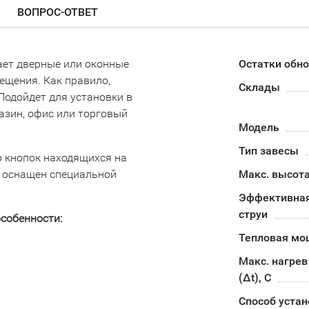
ВОПРОС-ОТВЕТ
ет дверные или оконные
Остатки обн
ещения. Как правило,
Склады
Подойдет для установки в
зин, офис или торговый
Модель
Тип завесы
 кнопок находящихся на
р оснащен специальной
Макс. высота
Эффективная
струи
собенности:
Тепловая мо
Макс. нагрев
(Δt), C
Способ устан