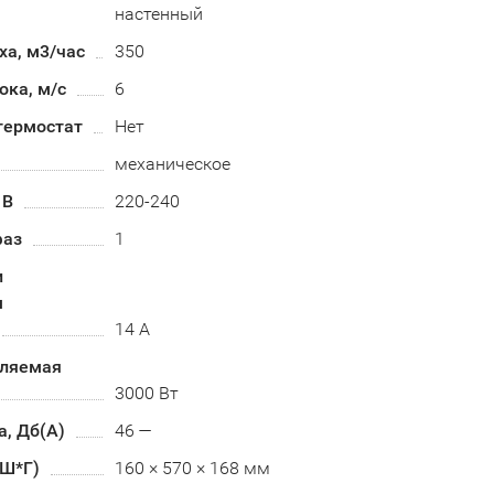
настенный
ха, м3/час
350
ока, м/с
6
термостат
Нет
механическое
 В
220-240
фаз
1
и
м
14 А
бляемая
3000 Вт
, Дб(А)
46 —
*Ш*Г)
160 × 570 × 168 мм