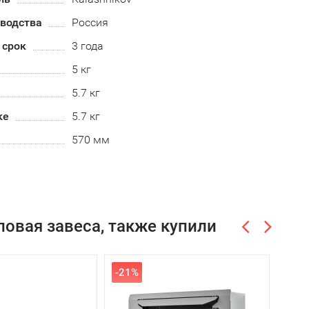
зводства
Россия
 срок
3 года
5 кг
5.7 кг
ке
5.7 кг
570 мм
овая завеса, также купили
-21%