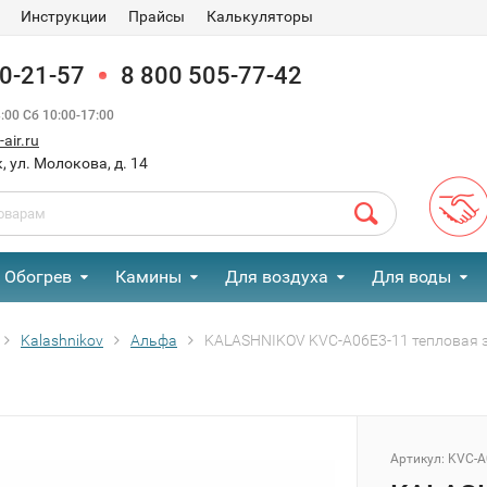
Инструкции
Прайсы
Калькуляторы
90-21-57
8 800 505-77-42
00 Сб 10:00-17:00
air.ru
, ул. Молокова, д. 14
Обогрев
Камины
Для воздуха
Для воды
Kalashnikov
Альфа
KALASHNIKOV KVC-A06E3-11 тепловая 
Артикул:
KVC-A