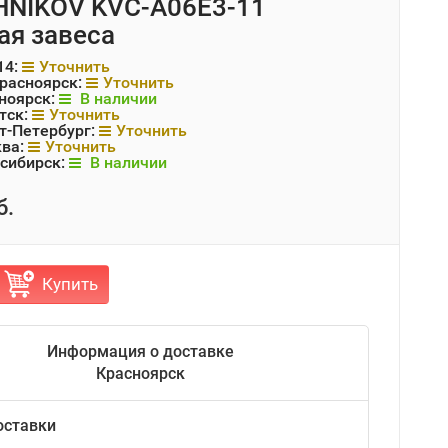
NIKOV KVC-A06E3-11
ая завеса
14:
Уточнить
Красноярск:
Уточнить
ноярск:
В наличии
тск:
Уточнить
т-Петербург:
Уточнить
ква:
Уточнить
сибирск:
В наличии
б.
Купить
Информация о доставке
Красноярск
оставки