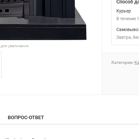
Способ д
Курьер
В течение
1
Самовывоз
Завтра
Б
 для увеличения
Категории:
К
ВОПРОС-ОТВЕТ