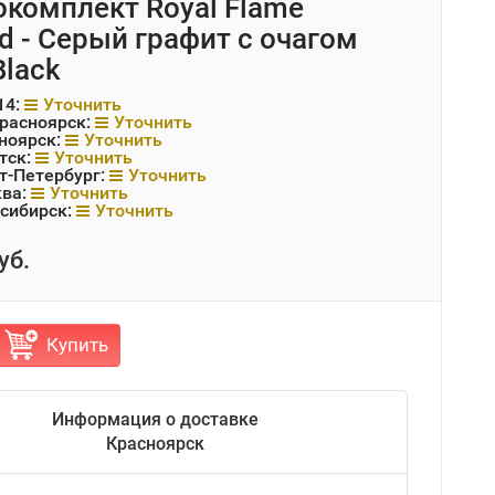
комплект Royal Flame
rd - Серый графит с очагом
Black
14:
Уточнить
Красноярск:
Уточнить
ноярск:
Уточнить
тск:
Уточнить
т-Петербург:
Уточнить
ква:
Уточнить
сибирск:
Уточнить
уб.
Купить
Информация о доставке
Красноярск