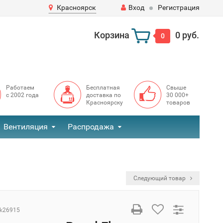
Красноярск
Вход
Регистрация
Корзина
0 руб.
0
Работаем
Бесплатная
Свыше
с 2002 года
доставка по
30 000+
Красноярску
товаров
Вентиляция
Распродажа
Следующий товар
k26915