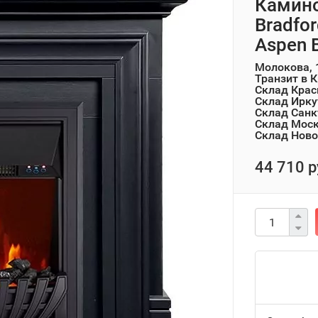
Камино
Bradfo
Aspen 
Молокова, 
Транзит в 
Склад Крас
Склад Ирку
Склад Санк
Склад Мос
Склад Ново
44 710 р