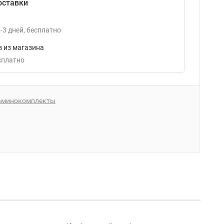
оставки
-3
дней
Бесплатно
 из магазина
есплатно
аминокомплекты