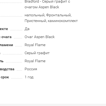
Bradford - Серый графит с
очагом Aspen Black
напольный, Фронтальный,
Пристенный, каминокомплект
екте
Да
 очага
Очаг Aspen Black
пламени
Royal Flame
а
Серый графит
ль
Royal Flame
зводства
Россия
 срок
1 год