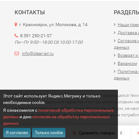
КОНТАКТЫ
РАЗДЕЛ
г. Красноярск, ул. Молокова, д. 14
Наши пре
Доставка 
8 391 290-21-57
Согласие 
Пн—Пт 9:00—18:00 Сб 10:00-17:00
данных
info@clear-air.ru
Возврат и
Вакансии
Политика 
данных
Вся представленная на сайте информация, касающаяся технич
Этот сайт использует Яндекс.Метрику и только
носит информационный характер и ни при каких условиях не
необходимые cookie.
а также последующее заполнение тех или иных форм, не на
Я ознакомился с
политикой обработки персональных
заявки на сайте, не является ответом на сообщение потреб
данных
и даю
согласие на обработку персональных
данных.
Я согласен
Только cookie
Избранное
Сравнить товары
0
0