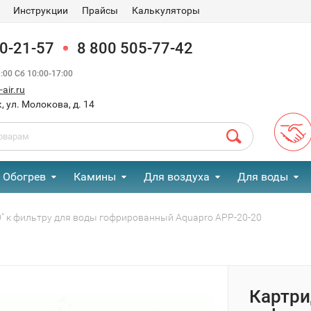
Инструкции
Прайсы
Калькуляторы
90-21-57
8 800 505-77-42
00 Сб 10:00-17:00
air.ru
, ул. Молокова, д. 14
Обогрев
Камины
Для воздуха
Для воды
" к фильтру для воды гофрированный Aquapro APP-20-20
Картри