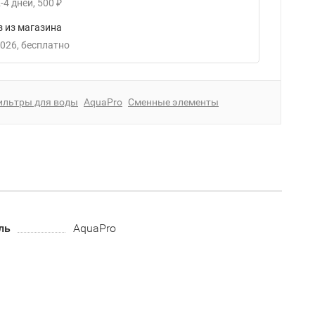
-4
дней
500
₽
 из магазина
2026
Бесплатно
ильтры для воды
AquaPro
Сменные элементы
ль
AquaPro