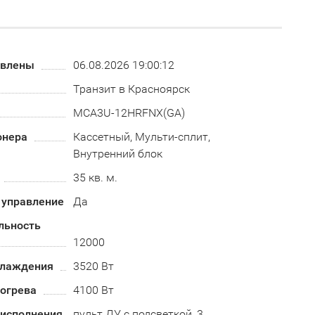
овлены
06.08.2026 19:00:12
Транзит в Красноярск
MCA3U-12HRFNX(GA)
онера
Кассетный, Мульти-сплит,
Внутренний блок
35 кв. м.
 управление
Да
льность
12000
хлаждения
3520 Вт
огрева
4100 Вт
 исполнения
пульт ДУ с подсветкой, 3