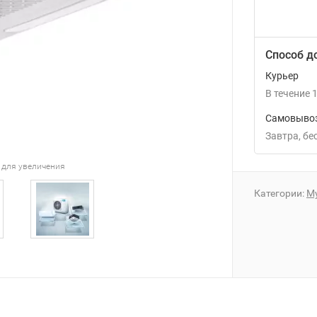
Способ д
Курьер
В течение
1
Самовывоз
Завтра
Б
 для увеличения
Категории:
М