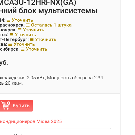
 MCA3U-12HRFNX(GA)
нний блок мультисистемы
14:
Уточнить
Красноярск:
Осталась 1 штука
ноярск:
Уточнить
тск:
Уточнить
т-Петербург:
Уточнить
ква:
Уточнить
сибирск:
Уточнить
уб.
хлаждения 2,05 кВт; Мощность обогрева 2,34
ь 20 кв.м.
Купить
 кондиционеров Midea 2025