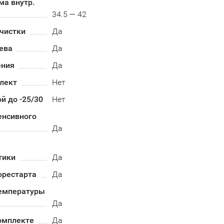
ма внутр.
34.5 — 42
чистки
Да
ева
Да
ения
Да
лект
Нет
й до -25/30
Нет
енсивного
Да
тики
Да
орестарта
Да
емпературы
Да
омплекте
Да