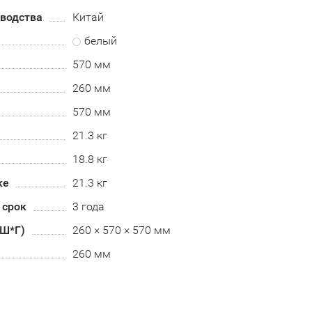
зводства
Китай
белый
570 мм
260 мм
570 мм
21.3 кг
18.8 кг
ке
21.3 кг
 срок
3 года
*Ш*Г)
260 × 570 × 570 мм
260 мм