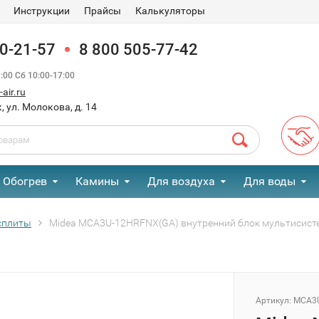
Инструкции
Прайсы
Калькуляторы
90-21-57
8 800 505-77-42
00 Сб 10:00-17:00
air.ru
, ул. Молокова, д. 14
Обогрев
Камины
Для воздуха
Для воды
сплиты
Midea MCA3U-12HRFNX(GA) внутренний блок мультисис
Артикул:
MCA3U