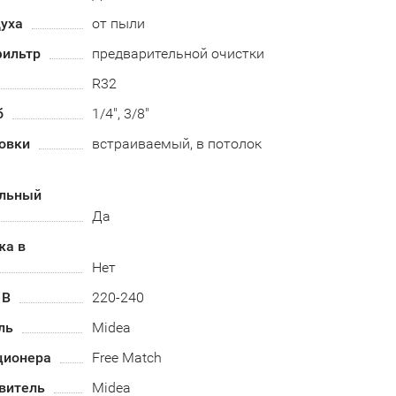
духа
от пыли
ильтр
предварительной очистки
R32
б
1/4", 3/8"
овки
встраиваемый, в потолок
альный
Да
жа в
Нет
 В
220-240
ль
Midea
ционера
Free Match
витель
Midea