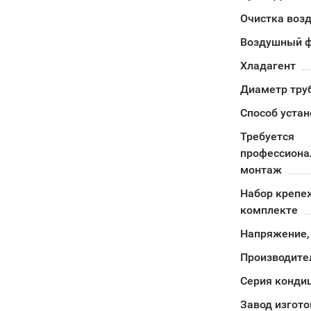
Очистка воз
Воздушный ф
Хладагент
Диаметр тру
Способ устан
Требуется
профессион
монтаж
Набор крепе
комплекте
Напряжение,
Производите
Серия конди
Завод изгото