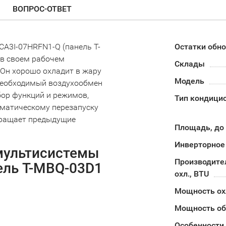
ВОПРОС-ОТВЕТ
A3I-07HRFN1-Q (панель T-
Остатки обн
 в своем рабочем
Склады
 Он хорошо охладит в жару
Модель
 необходимый воздухообмен
ор функций и режимов,
Тип кондици
оматическому перезапуску
вращает предыдущие
Площадь, до
Инверторное
мультисистемы
Производите
ель T-MBQ-03D1
охл., BTU
Мощность о
Мощность об
Особенности