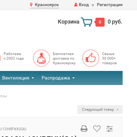
Красноярск
Вход
Регистрация
Корзина
0 руб.
0
Работаем
Бесплатная
Свыше
с 2002 года
доставка по
30 000+
Красноярску
товаров
Вентиляция
Распродажа
темы
Следующий товар
-12HRFNX(GA)