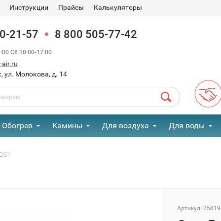
Инструкции
Прайсы
Калькуляторы
90-21-57
8 800 505-77-42
00 Сб 10:00-17:00
air.ru
, ул. Молокова, д. 14
Обогрев
Камины
Для воздуха
Для воды
5051
Артикул:
25819