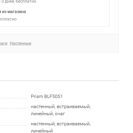
-3
дней
Бесплатно
 из магазина
Бесплатно
чаги
Настенные
Prism BLF5051
настенный, встраиваемый,
линейный, очаг
настенный, встраиваемый,
линейный