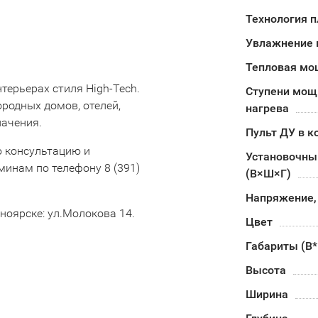
Технология 
Увлажнение 
Тепловая мо
терьерах стиля High-Tech.
Ступени мощ
ородных домов, отелей,
нагрева
начения.
Пульт ДУ в к
ю консультацию и
Установочны
инам по телефону 8 (391)
(В×Ш×Г)
Напряжение,
ноярске: ул.Молокова 14.
Цвет
Габариты (В
Высота
Ширина