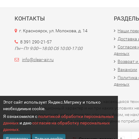
КОНТАКТЫ
РАЗДЕЛ
г. Красноярск, ул. Молокова, д. 14
Наши пре
Доставка 
8 391 290-21-57
Согласие 
Пн—Пт 9:00—18:00 Сб 10:00-17:00
данных
info@clear-air.ru
Возврат и
Вакансии
Политика 
данных
Вся представленная на сайте информация, касающаяся технич
Этот сайт использует Яндекс.Метрику и только
носит информационный характер и ни при каких условиях не
необходимые cookie.
а также последующее заполнение тех или иных форм, не на
Я ознакомился с
политикой обработки персональных
заявки на сайте, не является ответом на сообщение потреб
данных
и даю
согласие на обработку персональных
данных.
Я согласен
Только cookie