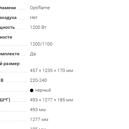
пламени
Optiflame
воздуха
Нет
щность
1200 Вт
ности
1200/1100
омплекте
Да
й размер
457 × 1235 × 170 мм
 В
220-240
черный
*Ш*Г)
493 × 1277 × 185 мм
493 мм
1277 мм