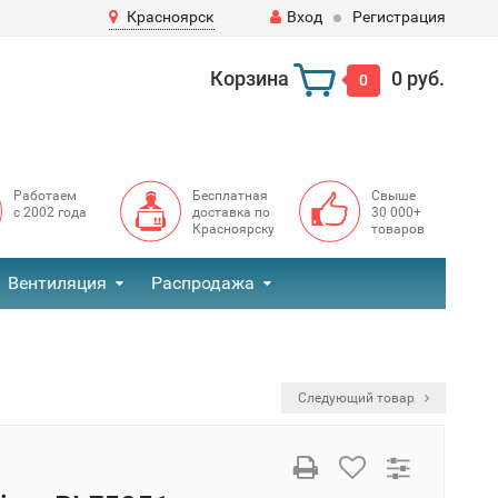
Красноярск
Вход
Регистрация
Корзина
0 руб.
0
Работаем
Бесплатная
Свыше
с 2002 года
доставка по
30 000+
Красноярску
товаров
Вентиляция
Распродажа
Следующий товар