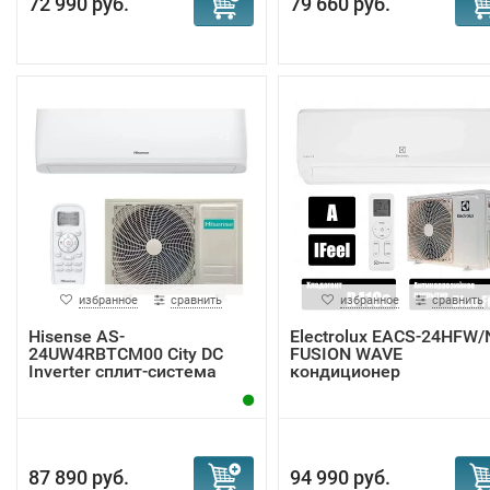
72 990 руб.
79 660 руб.
избранное
сравнить
избранное
сравнить
Hisense AS-
Electrolux EACS-24HFW/
24UW4RBTCM00 City DC
FUSION WAVE
Inverter сплит-система
кондиционер
87 890 руб.
94 990 руб.