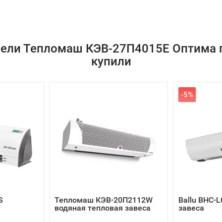
рели Тепломаш КЭВ-27П4015Е Оптима п
купили
-5%
S
Тепломаш КЭВ-20П2112W
Ballu BHC-
водяная тепловая завеса
завеса