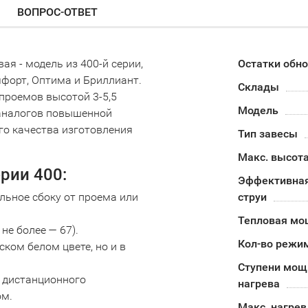
ВОПРОС-ОТВЕТ
я - модель из 400-й серии,
Остатки обн
мфорт, Оптима и Бриллиант.
Склады
проемов высотой 3-5,5
Модель
 аналогов повышенной
го качества изготовления
Тип завесы
Макс. высота
рии 400:
Эффективная
ьное сбоку от проема или
струи
Тепловая мо
не более — 67).
Кол-во режи
ком белом цвете, но и в
Ступени мощ
 дистанционного
нагрева
ом.
Макс. нагрев