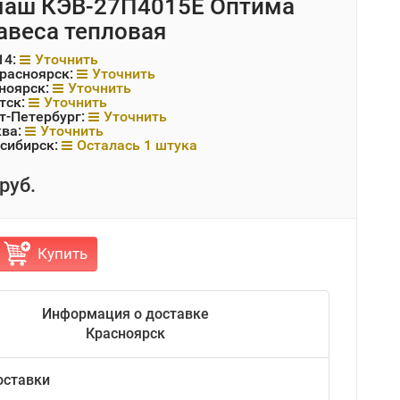
маш КЭВ-27П4015Е Оптима
авеса тепловая
14:
Уточнить
Красноярск:
Уточнить
ноярск:
Уточнить
тск:
Уточнить
т-Петербург:
Уточнить
ква:
Уточнить
сибирск:
Осталась 1 штука
руб.
Купить
Информация о доставке
Красноярск
оставки