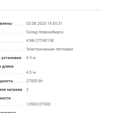
овлены
03.08.2025 16:55:31
Склад Новосибирск
КЭВ-27П4015Е
Электрическая тепловая
 установки
4.5 м
 длина
4.5 м
щность
27000 Вт
мов нагрева
2
ности
13500/27000
 воздуха