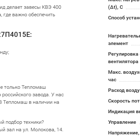
д делает завесы КВЭ 400
(Δt), C
, где важно обеспечить
Способ устан
27П4015Е:
Нагреватель
элемент
нду;
Регулировка 
вентилятора
Макс. воздух
час
не только Тепломаш
Расход возду
 российского завода. У нас
Скорость пот
В Тепломаш в наличии на
Индикация в
ый подбор техники?
Управление
й зал на ул. Молокова, 14.
Напряжение,