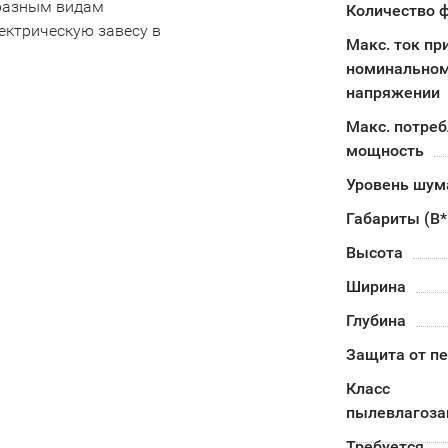
разным видам
Количество 
ектрическую завесу в
Макс. ток пр
номинально
напряжении
Макс. потре
мощность
Уровень шума
Габариты (В
Высота
Ширина
Глубина
Защита от п
Класс
пылевлагоз
Требуется