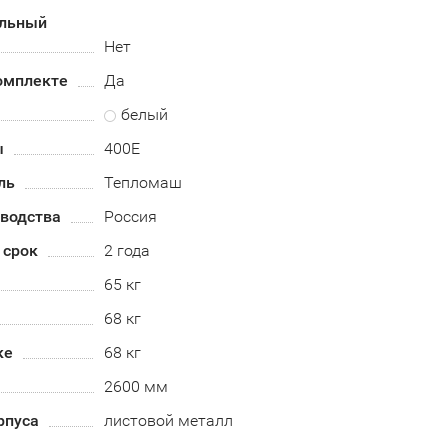
альный
Нет
омплекте
Да
белый
ы
400E
ль
Тепломаш
зводства
Россия
 срок
2 года
65 кг
68 кг
ке
68 кг
2600 мм
рпуса
листовой металл