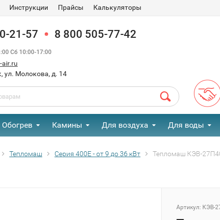
Инструкции
Прайсы
Калькуляторы
90-21-57
8 800 505-77-42
00 Сб 10:00-17:00
air.ru
, ул. Молокова, д. 14
Обогрев
Камины
Для воздуха
Для воды
Тепломаш
Серия 400Е - от 9 до 36 кВт
Тепломаш КЭВ-27П40
Артикул:
КЭВ-2