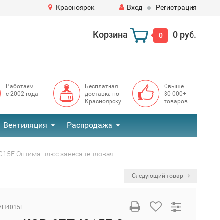
Красноярск
Вход
Регистрация
Корзина
0 руб.
0
Работаем
Бесплатная
Свыше
с 2002 года
доставка по
30 000+
Красноярску
товаров
Вентиляция
Распродажа
15Е Оптима плюс завеса тепловая
Следующий товар
7П4015Е