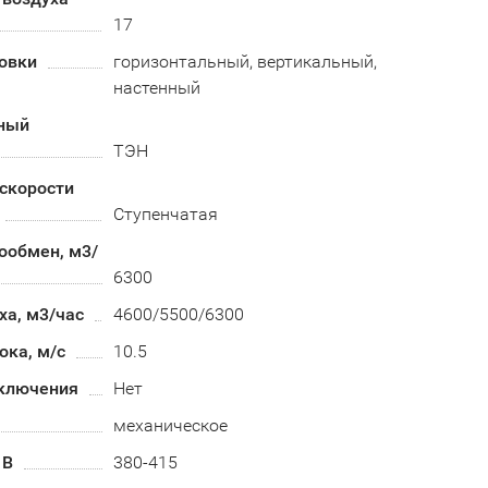
17
овки
горизонтальный, вертикальный,
настенный
ный
ТЭН
скорости
Ступенчатая
ообмен, м3/
6300
ха, м3/час
4600/5500/6300
ока, м/с
10.5
ключения
Нет
механическое
 В
380-415