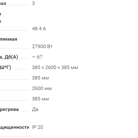
фаз
3
и
м
48.4 А
бляемая
27900 Вт
, Дб(А)
— 67
*Ш*Г)
385 × 2600 × 385 мм
385 мм
2600 мм
385 мм
ерегрева
Да
ащищенности
IP 20