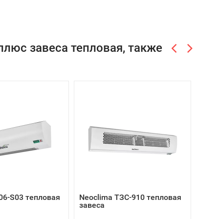
люс завеса тепловая, также
L06-S03 тепловая
Neoclima ТЗС-910 тепловая
Теп
завеса
тепл