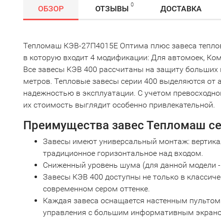
0
ОБЗОР
ОТЗЫВЫ
ДОСТАВКА
Тепломаш КЭВ-27П4015Е Оптима плюс завеса теплова
в которую входит 4 модификации: Для автомоек, Ко
Все завесы КЭВ 400 рассчитаны на защиту больших 
метров. Тепловые завесы серии 400 выделяются от
надежностью в эксплуатации. С учетом превосходно
их стоимость выглядит особенно привлекательной.
Преимущества завес Тепломаш се
Завесы имеют универсальный монтаж: вертикал
традиционное горизонтальное над входом.
Сниженный уровень шума (для данной модели - 
Завесы КЭВ 400 доступны не только в классичес
современном сером оттенке.
Каждая завеса оснащается настенным пультом
управления с большим информативным экран