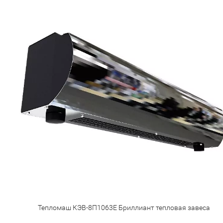
Тепломаш КЭВ-8П1063E Бриллиант тепловая завеса