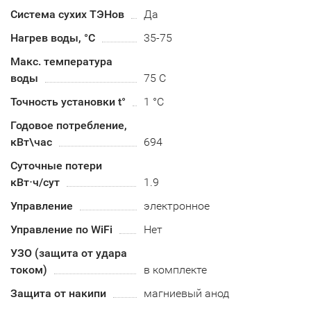
Система сухих ТЭНов
Да
Нагрев воды, °С
35-75
Макс. температура
воды
75 С
Точность установки t°
1 °C
Годовое потребление,
кВт\час
694
Суточные потери
кВт⋅ч/сут
1.9
Управление
электронное
Управление по WiFi
Нет
УЗО (защита от удара
током)
в комплекте
Защита от накипи
магниевый анод