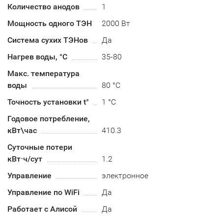
Количество анодов
1
Мощность одного ТЭН
2000 Вт
Система сухих ТЭНов
Да
Нагрев воды, °С
35-80
Макс. температура
воды
80 °С
Точность установки t°
1 °C
Годовое потребление,
кВт\час
410.3
Суточные потери
кВт⋅ч/сут
1.2
Управление
электронное
Управление по WiFi
Да
Работает с Алисой
Да