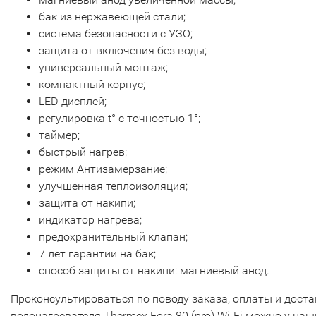
бак из нержавеющей стали;
система безопасности c УЗО;
защита от включения без воды;
универсальный монтаж;
компактный корпус;
LED-дисплей;
регулировка t° с точностью 1°;
таймер;
быстрый нагрев;
режим Антизамерзание;
улучшенная теплоизоляция;
защита от накипи;
индикатор нагрева;
предохранительный клапан;
7 лет гарантии на бак;
способ защиты от накипи: магниевый анод.
Проконсультироваться по поводу заказа, оплаты и доста
водонагревателя Thermex Fora 80 (pro) Wi-Fi можно у наш