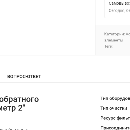
Самовывоз
Сегодня
Категории:
A
элементы
Теги:
ВОПРОС-ОТВЕТ
 обратного
Тип оборудо
етр 2"
Тип очистки
Ресурс филь
Присоединит
ов в бытовых