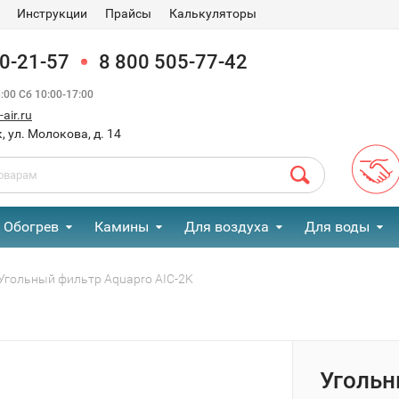
Инструкции
Прайсы
Калькуляторы
90-21-57
8 800 505-77-42
00 Сб 10:00-17:00
air.ru
, ул. Молокова, д. 14
Обогрев
Камины
Для воздуха
Для воды
Угольный фильтр Aquapro AIC-2K
Угольн