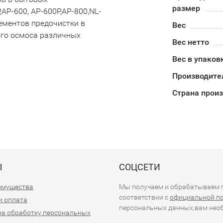
размер
AP-600, AP-600P,AP-800,NL-
ементов предочистки в
Вес
ого осмоса различных
Вес нетто
Вес в упаков
Производите
Страна прои
Ы
СОЦСЕТИ
имущества
Мы получаем и обрабатываем п
соответствии с
официальной п
и оплата
персональных данных,вам необ
на обработку персональных