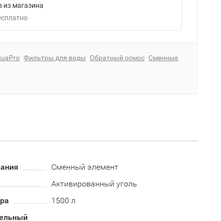
 из магазина
Бесплатно
quaPro
Фильтры для воды
Обратный осмос
Сменные
вания
Сменный элемент
Активированный уголь
тра
1500 л
ельный