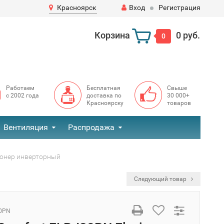
Красноярск
Вход
Регистрация
Корзина
0 руб.
0
Работаем
Бесплатная
Свыше
с 2002 года
доставка по
30 000+
Красноярску
товаров
Вентиляция
Распродажа
ционер инверторный
Следующий товар
30PN