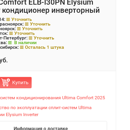
 Comfort ELB-I30PN Elysium
er кондиционер инверторный
14:
Уточнить
Красноярск:
Уточнить
ноярск:
Уточнить
тск:
Уточнить
т-Петербург:
Уточнить
ква:
В наличии
сибирск:
Осталась 1 штука
уб.
Купить
 систем кондиционирования Ultima Comfort 2025
тво по эксплуатации сплит-систем Ultima
и Elysium Inverter
Информация о доставке