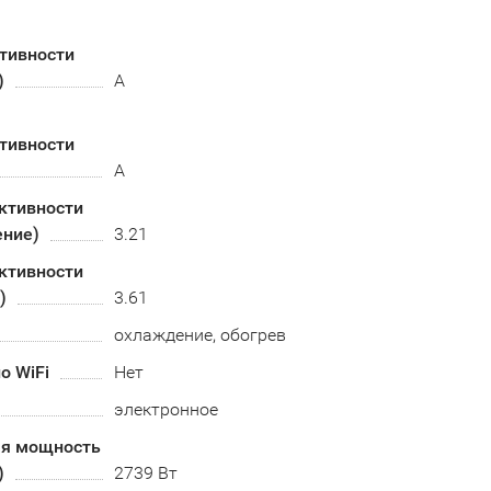
тивности
)
А
тивности
A
ктивности
ение)
3.21
ктивности
)
3.61
охлаждение, обогрев
о WiFi
Нет
электронное
я мощность
)
2739 Вт