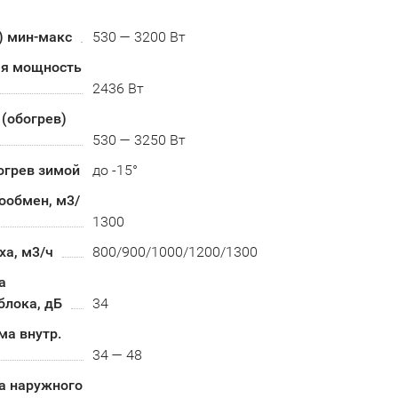
) мин-макс
530 — 3200 Вт
я мощность
2436 Вт
(обогрев)
530 — 3250 Вт
огрев зимой
до -15°
ообмен, м3/
1300
ха, м3/ч
800/900/1000/1200/1300
а
блока, дБ
34
ма внутр.
34 — 48
а наружного