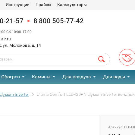
Инструкции
Прайсы
Калькуляторы
90-21-57
8 800 505-77-42
00 Сб 10:00-17:00
air.ru
, ул. Молокова, д. 14
Обогрев
Камины
Для воздуха
Для воды
Elysium Inverter
Ultima Comfort ELB-I30PN Elysium Inverter конди
Артикул:
ELB-I