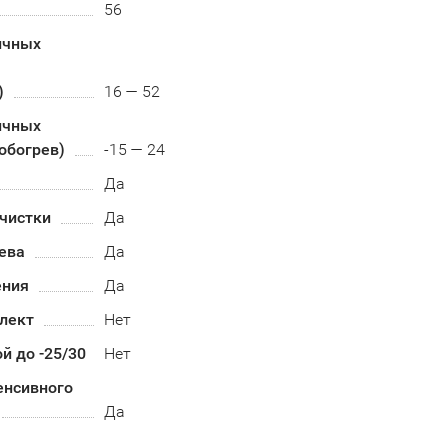
56
ичных
)
16 — 52
ичных
обогрев)
-15 — 24
Да
чистки
Да
ева
Да
ения
Да
лект
Нет
й до -25/30
Нет
енсивного
Да