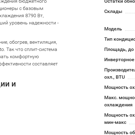
лаждения бюджетного
Остатки обн
иционеры с базовым
Склады
хлаждения 8790 Вт,
ший уровень надежности -
Модель
Тип кондици
ие, обогрев, вентиляция,
to. Так что сплит-система
Площадь, до
ивать комфортную
Инверторное
ффективности составляет
Производите
охл., BTU
ции и
Мощность о
Макс. мощно
охлаждения
Мощность о
мин-макс
Мощность об