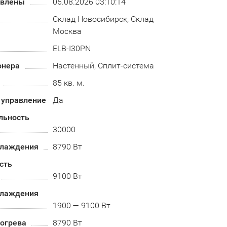
овлены
06.08.2026 03:10:14
Склад Новосибирск, Склад
Москва
ELB-I30PN
онера
Настенный, Сплит-система
85 кв. м.
 управление
Да
льность
30000
хлаждения
8790 Вт
сть
9100 Вт
хлаждения
1900 — 9100 Вт
огрева
8790 Вт