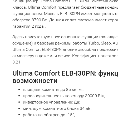
Кондиционер Ultima Comfort ELB-I30PN - система ох
класса. Ultima Comfort предлагает бюджетные конд
функционалом. Модель ELB-I30PN имеет мощность о
обогрева 8790 Вт. Данная сплит-система имеет хоро
гарантия 2 года .
Здесь присутствуют все основные функции (охлажден
осушение) и базовые режимы работы Turbo, Sleep, Au
Ultima Comfort ELB-I30PN вполне способна поддерж
атмосферу в доме или офисе. Коэффициент энергоэ
3.21.
Ultima Comfort ELB-I30PN: функ
возможности
площадь комнаты до 85 кв. м.;
производительность по холоду 30000 Btu;
инверторное управление: Да;
мин. шум комнатного блока 34 дБ;
работа на обогрев до -15°;