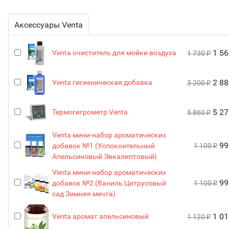
Аксессуары Venta
1 5
Venta очиститель для мойки воздуха
1 730
₽
2 8
Venta гигиеническая добавка
3 200
₽
5 2
Термогигрометр Venta
5 860
₽
Venta мини-набор ароматических
9
добавок №1 (Успокоительный
1 100
₽
Апельсиновый Эвкалиптовый)
Venta мини-набор ароматических
9
добавок №2 (Ваниль Цитрусовый
1 100
₽
сад Зимняя мечта)
1 0
Venta аромат апельсиновый
1 120
₽