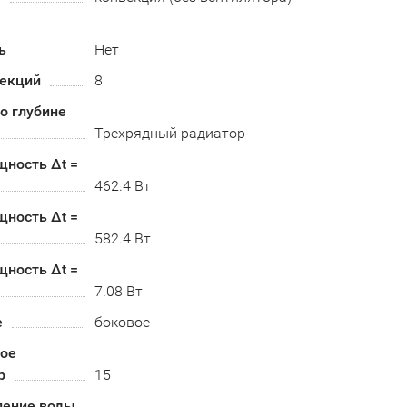
ь
Нет
секций
8
по глубине
Трехрядный радиатор
щность Δt =
462.4 Вт
щность Δt =
582.4 Вт
щность Δt =
7.08 Вт
е
боковое
ое
р
15
ление воды,