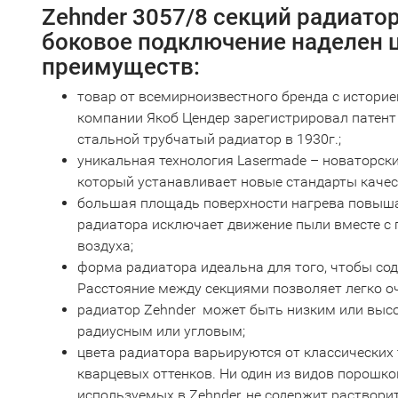
Zehnder 3057/8 секций радиато
боковое подключение наделен
преимуществ:
товар от всемирноизвестного бренда с историе
компании Якоб Цендер зарегистрировал патент 
стальной трубчатый радиатор в 1930г.;
уникальная технология Lasermade – новаторскии
который устанавливает новые стандарты качест
большая площадь поверхности нагрева повыша
радиатора исключает движение пыли вместе с 
воздуха;
форма радиатора идеальна для того, чтобы сод
Расстояние между секциями позволяет легко о
радиатор Zehnder может быть низким или выс
радиусным или угловым;
цвета радиатора варьируются от классических
кварцевых оттенков. Ни один из видов порошков
используемых в Zehnder, не содержит раствори