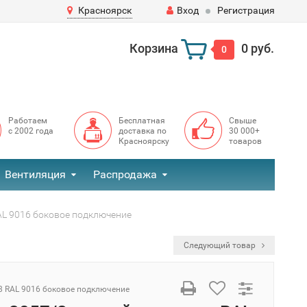
Красноярск
Вход
Регистрация
Корзина
0 руб.
0
Работаем
Бесплатная
Свыше
с 2002 года
доставка по
30 000+
Красноярску
товаров
Вентиляция
Распродажа
AL 9016 боковое подключение
Следующий товар
8 RAL 9016 боковое подключение