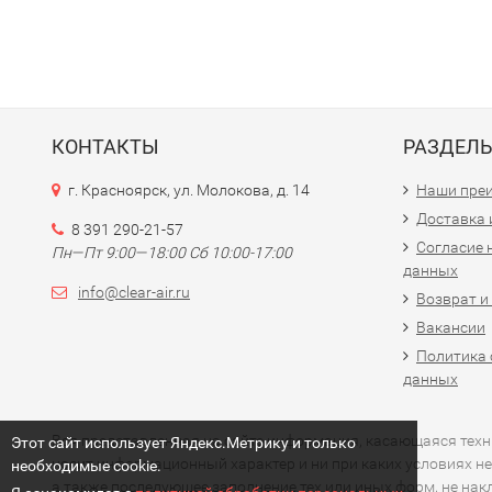
КОНТАКТЫ
РАЗДЕЛ
г. Красноярск, ул. Молокова, д. 14
Наши пре
Доставка 
8 391 290-21-57
Согласие 
Пн—Пт 9:00—18:00 Сб 10:00-17:00
данных
info@clear-air.ru
Возврат и
Вакансии
Политика 
данных
Вся представленная на сайте информация, касающаяся технич
Этот сайт использует Яндекс.Метрику и только
носит информационный характер и ни при каких условиях не
необходимые cookie.
а также последующее заполнение тех или иных форм, не на