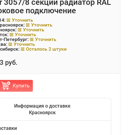
r 3057/8 секций радиатор RAL
оковое подключение
14:
Уточнить
Красноярск:
Уточнить
ноярск:
Уточнить
тск:
Уточнить
т-Петербург:
Уточнить
ква:
Уточнить
сибирск:
Осталось 2 штуки
3 руб.
Купить
Информация о доставке
Красноярск
оставки