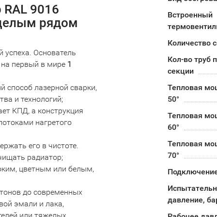
р RAL 9016
Встроенный
 целым рядом
термовентил
Количество 
й успеха. Основатель
Кол-во труб 
на первый в мире
1
секции
̆ способ лазерной сварки,
Тепловая мо
ва и технологий;
50°
ет КПД, а конструкция
Тепловая мо
потоками нагретого
60°
Тепловая мо
ержать его в чистоте.
70°
чищать радиатор;
оким, цветным или белым,
Подключени
Испытательн
 тонов до современных
давление, ба
ой эмали и лака,
телей или тяжелых
Рабочее дав