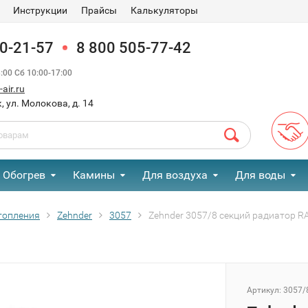
Инструкции
Прайсы
Калькуляторы
90-21-57
8 800 505-77-42
00 Сб 10:00-17:00
air.ru
, ул. Молокова, д. 14
Обогрев
Камины
Для воздуха
Для воды
топления
Zehnder
3057
Zehnder 3057/8 секций радиатор R
Артикул:
3057/