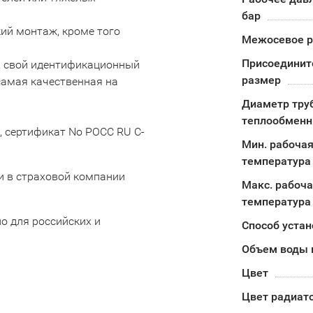
бар
кий монтаж, кроме того
Межосевое р
Присоединит
 свой идентификационный
размер
самая качественная на
Диаметр тру
теплообменн
, сертификат No POCC RU C-
Мин. рабоча
температура
и в страховой компании
Макс. рабоч
температура
о для российских и
Способ устан
Объем воды 
Цвет
Цвет радиат