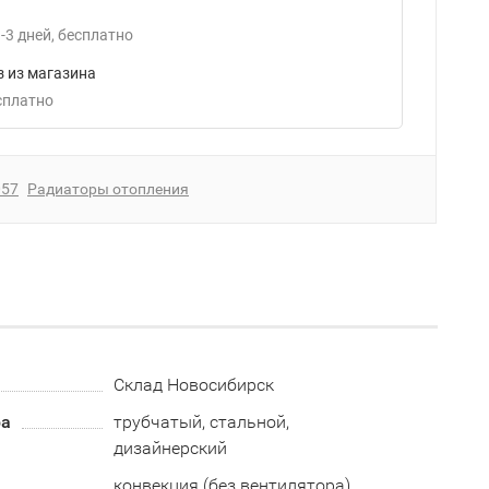
-3
дней
Бесплатно
 из магазина
есплатно
057
Радиаторы отопления
Склад Новосибирск
ра
трубчатый, стальной,
дизайнерский
а
конвекция (без вентилятора)