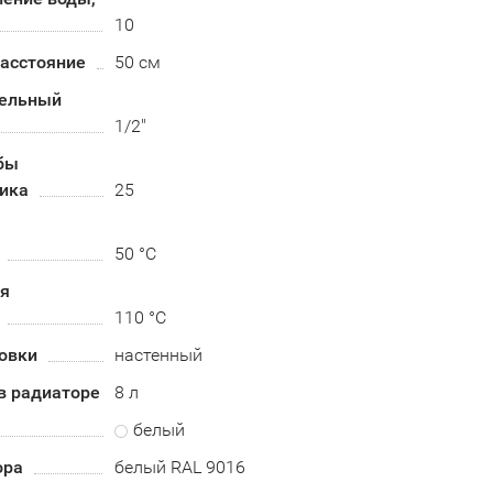
10
асстояние
50 см
ельный
1/2"
бы
ика
25
я
50 °C
ая
110 °C
овки
настенный
в радиаторе
8 л
белый
ора
белый RAL 9016