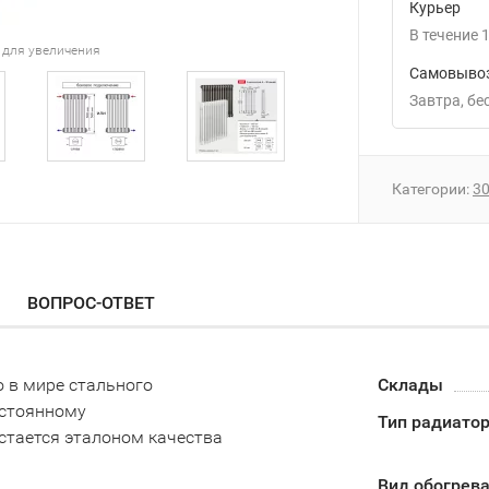
Курьер
В течение
1
 для увеличения
Самовывоз
Завтра
Б
Категории:
3
ВОПРОС-ОТВЕТ
о в мире стального
Склады
остоянному
Тип радиато
стается эталоном качества
Вид обогрев