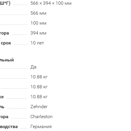
*Ш*Г)
566 × 394 × 100 мм
566 мм
100 мм
тора
394 мм
 срок
10 лет
альный
Да
10.88 кг
10.88 кг
ке
10.88 кг
ль
Zehnder
тора
Charleston
зводства
Германия