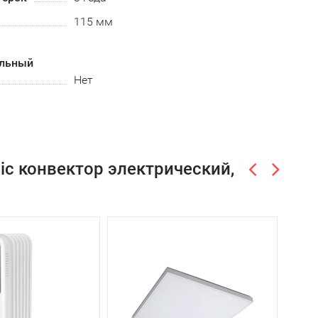
115 мм
альный
Нет
ic конвектор электрический,