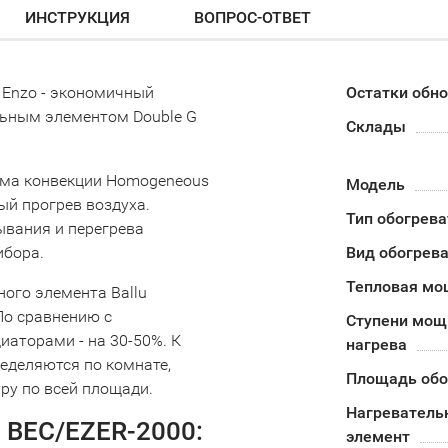
ИНСТРУКЦИЯ
ВОПРОС-ОТВЕТ
 Enzo - экономичный
Остатки обн
льным элементом Double G
Склады
ема конвекции Homogeneous
Модель
й прогрев воздуха.
Тип обогрева
ывания и перегрева
ибора.
Вид обогрев
Тепловая мо
ого элемента Ballu
По сравнению с
Ступени мощ
аторами - на 30-50%. К
нагрева
еделяются по комнате,
Площадь обо
у по всей площади.
Нагреватель
u BEC/EZER-2000:
элемент