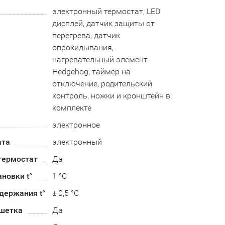
электронный термостат, LED
дисплей, датчик защиты от
перегрева, датчик
опрокидывания,
нагревательный элемент
Hedgehog, таймер на
отключение, родительский
контроль, ножки и кронштейн в
комплекте
электронное
ата
электронный
термостат
Да
ановки t°
1 °C
держания t°
± 0,5 °C
шетка
Да