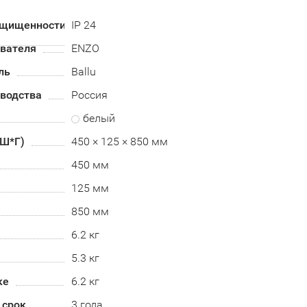
ащищенности
IP 24
евателя
ENZO
ль
Ballu
зводства
Россия
белый
*Ш*Г)
450 × 125 × 850 мм
450 мм
125 мм
850 мм
6.2 кг
5.3 кг
ке
6.2 кг
 срок
3 года