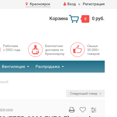
Красноярск
Вход
Регистрация
Корзина
0 руб.
0
Работаем
Бесплатная
Свыше
с 2002 года
доставка по
30 000+
Красноярску
товаров
Вентиляция
Распродажа
еский
Следующий товар
ZER-2000