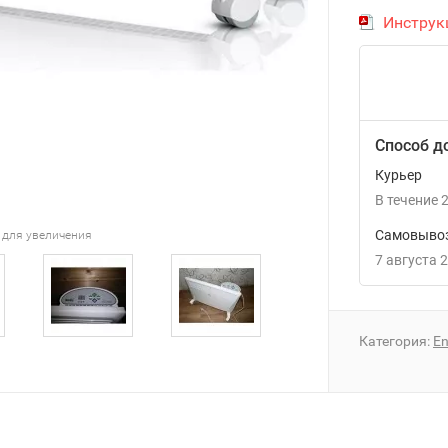
Инструкц
Способ д
Курьер
В течение
2
Самовывоз
 для увеличения
7 августа 
Категория:
E