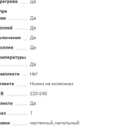
ерегрева
Да
при
нии
Да
сплей
Да
ключения
Да
исплея
Да
емпературы
Да
омплекте
Нет
плекте
Ножки на колесиках
 В
220-240
плекте
Да
фаз
1
овки
настенный, напольный