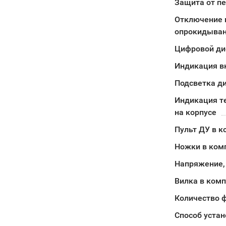
Защита от п
Отключение 
опрокидыва
Цифровой ди
Индикация в
Подсветка д
Индикация т
на корпусе
Пульт ДУ в к
Ножки в ком
Напряжение,
Вилка в ком
Количество 
Способ устан