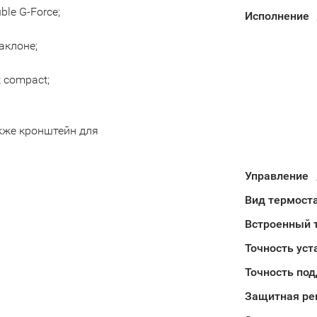
le G-Force;
Исполнение
аклоне;
 compact;
кже кронштейн для
Управление
Вид термост
Встроенный 
Точность уст
Точность под
Защитная ре