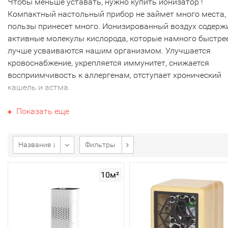
Чтобы меньше уставать, нужно купить ионизатор !
Компактный настольный прибор не займет много места,
пользы принесет много. Ионизированный воздух содерж
активные молекулы кислорода, которые намного быстре
лучше усваиваются нашим организмом. Улучшается
кровоснабжение, укрепляется иммунитет, снижается
восприимчивость к аллергенам, отступает хронический
кашель и астма.
Все это становится возможным с ионизатором, который
Показать еще
восполняет недостаток живительных отрицательных ион
кислорода, так называемых "витаминов" воздуха. Все кл
нашего организма, и в первую очередь головного мозга,
Название ↓
Фильтры
начинают интенсивно снабжаться активным кислородом,
счет чего снижается общая утомляемость и увеличивает
10м²
скорость всех восстановительных процессов.
Прибор позволит Вам:
меньше уставать на работе;