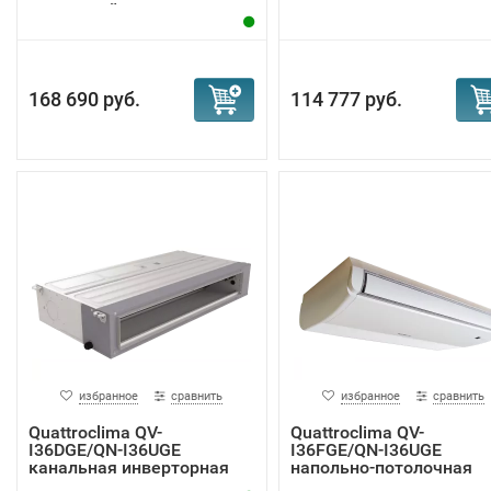
кассетный к...
168 690 руб.
114 777 руб.
избранное
сравнить
избранное
сравнить
Quattroclima QV-
Quattroclima QV-
I36DGE/QN-I36UGE
I36FGE/QN-I36UGE
канальная инверторная
напольно-потолочная
сп...
инве...