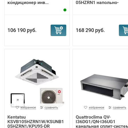
кондиционер инв...
05HZRN1 напольно-
потолочная ...
106 190 руб.
168 290 руб.
избранное
сравнить
избранное
сравнить
Kentatsu
Quattroclima QV-
KSVB105HZRN1W/KSUNB1
I36DG1/QN-I36UG1
05HZRN1/KPU95-DR
канальная сплит-систе