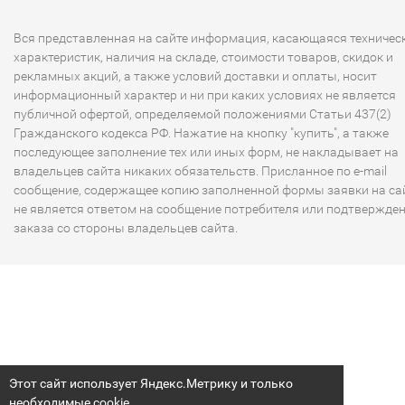
Каждый бытовой кондиционер Митсубиси Электрик осн
24-часовым таймером включения и выключения с
Вся представленная на сайте информация, касающаяся техничес
дискретностью 10 минут. Имеется функция автоматичес
характеристик, наличия на складе, стоимости товаров, скидок и
повторного перезапуска после сбоя питания. В этом слу
рекламных акций, а также условий доставки и оплаты, носит
информационный характер и ни при каких условиях не является
информация о состоянии кондиционера до сбоя питания
публичной офертой, определяемой положениями Статьи 437(2)
(включен или выключен, режим, заданная температура и т
Гражданского кодекса РФ. Нажатие на кнопку "купить", а также
заносится в энергонезависимую флэш-память и не теряе
последующее заполнение тех или иных форм, не накладывает на
за время отсутствия напряжения питания.
владельцев сайта никаких обязательств. Присланное по e-mail
сообщение, содержащее копию заполненной формы заявки на сай
Для питания схемы управления внутреннего блока
не является ответом на сообщение потребителя или подтвержде
применяется импульсный источник питания. В результат
заказа со стороны владельцев сайта.
стало возможным уменьшить его габаритные размеры и 
снизить рассеиваемую мощность. Импульсный блок пит
а также микросхема-монитор напряжения питания
исключают «зависание» главного микроконтроллера
внутреннего блока при провалах сетевого напряжения.
Также рекомендуем обратить внимание на
кондиционер
Этот сайт использует Яндекс.Метрику и только
MITSUBISHI HEAVY
. Системы кондиционирования от втор
необходимые cookie.