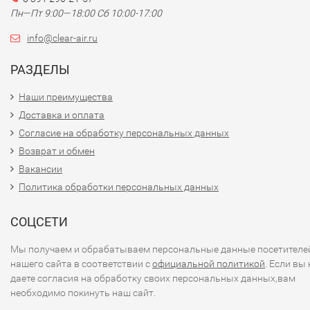
Приоритетными параметрами систем кондиционировани
Пн—Пт 9:00—18:00 Сб 10:00-17:00
бытовой серии инженеры Мицубиси Электрик считают
info@clear-air.ru
низкий уровень шума (19 дБ) внутренних блоков и высок
энергоэффективность.
РАЗДЕЛЫ
Все кондиционеры Электрик используют в автоматичес
Наши преимущества
режиме (функция I FEEL) алгоритмы и методы теории
Доставка и оплата
нечеткой логики (fuzzy logic). При выборе пользователем
Согласие на обработку персональных данных
режима I FEEL микропроцессор определяет текущую
Возврат и обмен
температуру в помещении и самостоятельно выбирает
Вакансии
режим работы. В дальнейшем, если пользователь
Политика обработки персональных данных
испытывает дискомфорт и нажимает кнопку TOO COOL и
TOO WARM, система анализирует текущую температуру в
СОЦСЕТИ
помещении и количество нажатий указанных кнопок ран
меняет заданную температуру. Этот метод позволяет спл
Мы получаем и обрабатываем персональные данные посетителе
системе более точно выбрать и поддерживать
нашего сайта в соответствии с
официальной политикой
. Если вы 
температурный режим, исходя из субъективных ощущен
даете согласия на обработку своих персональных данных,вам
пользователя.
необходимо покинуть наш сайт.