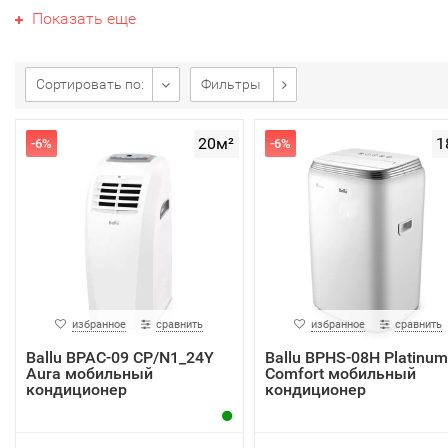
стандартным набором функций: охлаждение, вентиляция
Показать еще
осушение воздуха. Настраиваемый таймер обеспечивает
комфортную температуру к назначенному времени. Такж
таймер поддерживает ночной режим работы. Мобильная
Сортировать по:
Фильтры
система охлаждения в начале каждого часа увеличивает
заданную температуру на 1°С. Через 2 часа после начала
20м²
1
-6%
-6%
работы заданная температура принимает постоянное
значение, а через 7 часов после старта ночного режима
прибор отключается.
избранное
сравнить
избранное
сравнить
Ballu BPAC-09 CP/N1_24Y
Ballu BPHS-08H Platinum
Aura мобильный
Comfort мобильный
кондиционер
кондиционер