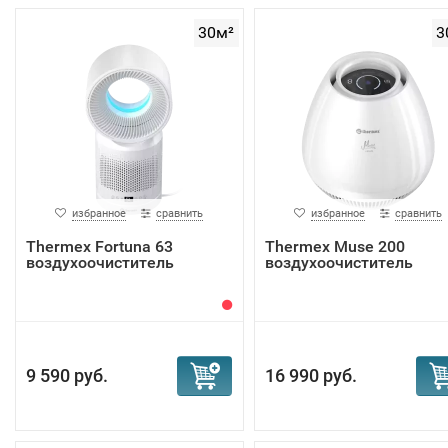
Для того, чтобы избавиться от пыли и сажи - основных
признаков черного неба, необходим немецкий очистител
30м²
3
увлажнитель Вента - аппарат, который очищает комнату 
атмосферной и бытовой пыли, угольной сажи и аллерген
VENTA: лучший воздухоочиститель о
пыли и сажи
избранное
сравнить
избранное
сравнить
Thermex Fortuna 63
Thermex Muse 200
воздухоочиститель
воздухоочиститель
Технология "мойки воздуха" за счет одновременного
9 590 руб.
16 990 руб.
увлажнения и очистки обеспечивает прекрасный результ
очищает комнату от пылевых частиц без каких-либо сме
элементов и поддерживает влажность всегда на