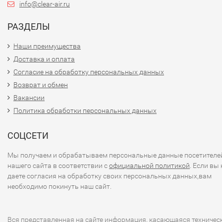
info@clear-air.ru
поддона и испаряет ее в комнату.
DAIKIN: полное очищение от всех
РАЗДЕЛЫ
известных загрязнителей
Наши преимущества
Доставка и оплата
Если же Вы решите заняться
Согласие на обработку персональных данных
воздухоочисткой в квартире
максимально серьезно, то с
Возврат и обмен
выбирайте воздухоочистите
Вакансии
DAIKIN. Это лучшая
Политика обработки персональных данных
специализированная модель
очистке воздуха.
СОЦСЕТИ
Сочетание самых
Мы получаем и обрабатываем персональные данные посетителе
высокоэффективных технологий: плазменной и
нашего сайта в соответствии с
официальной политикой
. Если вы 
фотокаталитической очистки воздуха обеспечивает
даете согласия на обработку своих персональных данных,вам
необходимо покинуть наш сайт.
высочайшую степень чистоты, удаляя не только
экологические загрязнители, но и табачный дым и все
известные вирусы, грибки и бактерии.
Вся представленная на сайте информация, касающаяся техничес