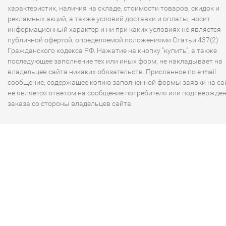
характеристик, наличия на складе, стоимости товаров, скидок и
С воздухоочистителем Daikin Ваш дом или офис станет
рекламных акций, а также условий доставки и оплаты, носит
кристально чистым, а его работа будет совершенно
информационный характер и ни при каких условиях не является
незаметной. В его конструкции предусмотрен инверторн
публичной офертой, определяемой положениями Статьи 437(2)
двигатель, что делает работу климатического комплекса
Гражданского кодекса РФ. Нажатие на кнопку "купить", а также
максимально тихой.
последующее заполнение тех или иных форм, не накладывает на
владельцев сайта никаких обязательств. Присланное по e-mail
В нашем каталоге Вы найдете большой выбор моделей д
сообщение, содержащее копию заполненной формы заявки на сай
оздоровления климата в Вашем доме или офисе. Наша
не является ответом на сообщение потребителя или подтвержде
климатическая компания продает воздухоочистители в
заказа со стороны владельцев сайта.
Красноярске уже более 15 лет.
Если вы хотите больше узнать о технологиях очищения,
рекомендуем зайти в наш раздел статей
"Все об очистке
воздуха"
.