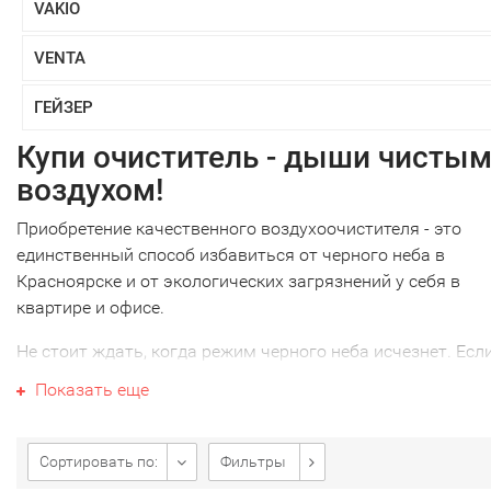
VAKIO
VENTA
ГЕЙЗЕР
Купи очиститель - дыши чисты
воздухом!
Приобретение качественного воздухоочистителя - это
единственный способ избавиться от черного неба в
Красноярске и от экологических загрязнений у себя в
квартире и офисе.
Не стоит ждать, когда режим черного неба исчезнет. Есл
действительно беспокоит этот вопрос и Вы готовы
Показать еще
позаботиться о своих близких - выбирайте очиститель из
нашего каталога и создайте здоровый микроклимат в
квартире.
Сортировать по:
Фильтры