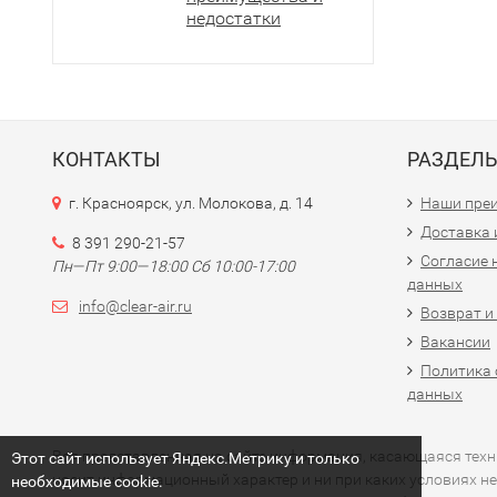
недостатки
КОНТАКТЫ
РАЗДЕЛ
г. Красноярск, ул. Молокова, д. 14
Наши пре
Доставка 
8 391 290-21-57
Согласие 
Пн—Пт 9:00—18:00 Сб 10:00-17:00
данных
info@clear-air.ru
Возврат и
Вакансии
Политика 
данных
Вся представленная на сайте информация, касающаяся технич
Этот сайт использует Яндекс.Метрику и только
носит информационный характер и ни при каких условиях не
необходимые cookie.