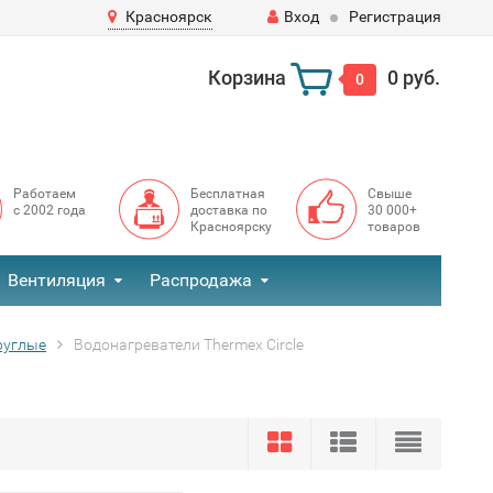
Красноярск
Вход
Регистрация
Корзина
0 руб.
0
Работаем
Бесплатная
Свыше
с 2002 года
доставка по
30 000+
Красноярску
товаров
Вентиляция
Распродажа
руглые
Водонагреватели Thermex Circle