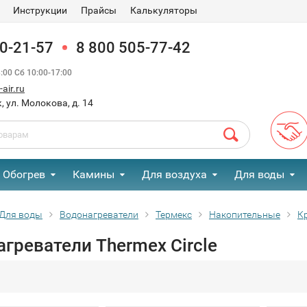
Инструкции
Прайсы
Калькуляторы
90-21-57
8 800 505-77-42
00 Сб 10:00-17:00
air.ru
, ул. Молокова, д. 14
Обогрев
Камины
Для воздуха
Для воды
Для воды
Водонагреватели
Термекс
Накопительные
К
греватели Thermex Circle