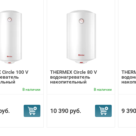
Circle 100 V
THERMEX Circle 80 V
THERME
реватель
водонагреватель
водон
ельный
накопительный
накоп
В наличии
В наличии
руб.
10 390 руб.
9 390