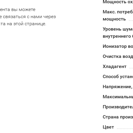
Мощность о
мента вы можете
Макс. потре
е связаться с нами через
мощность
та на этой странице.
Уровень шум
внутреннего 
Ионизатор в
Очистка воз
Хладагент
Способ устан
Напряжение,
Максимальны
Производите
Страна прои
Цвет