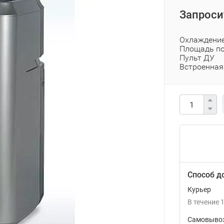
Запроси
Охлаждение,
Площадь по
Пульт ДУ
Встроенная
Способ д
Курьер
В течение
1
Самовывоз