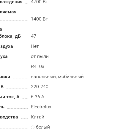
хлаждения
4700 Вт
бляемая
1400 Вт
а
блока, дБ
47
оздуха
Нет
духа
от пыли
R410a
овки
напольный, мобильный
 В
220-240
й ток, А
6.36 А
ль
Electrolux
зводства
Китай
белый