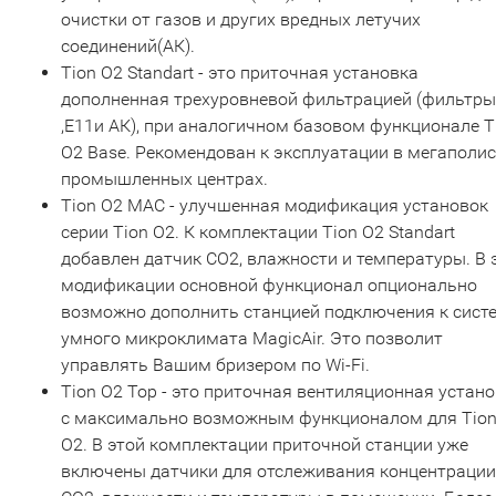
очистки от газов и других вредных летучих
соединений(АК).
Tion О2 Standart - это приточная установка
дополненная трехуровневой фильтрацией (фильтры
,Е11и АК), при аналогичном базовом функционале T
О2 Base. Рекомендован к эксплуатации в мегаполис
промышленных центрах.
Tion О2 МАС - улучшенная модификация установок
серии Tion О2. К комплектации Tion О2 Standart
добавлен датчик CO2, влажности и температуры. В 
модификации основной функционал опционально
возможно дополнить станцией подключения к сист
умного микроклимата MagicAir. Это позволит
управлять Вашим бризером по Wi-Fi.
Тion О2 Top - это приточная вентиляционная устан
с максимально возможным функционалом для Tio
О2. В этой комплектации приточной станции уже
включены датчики для отслеживания концентрации