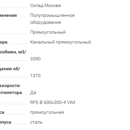
Склад Москва
менения
Полупромышленное
оборудование
Прямоугольный
тора
Канальный прямоугольный
ообмен, м3/
3390
щения об/
1370
скорости
нтилятора
Да
RFE-B 600x300-4 VIM
са
прямоугольная
рпуса
сталь