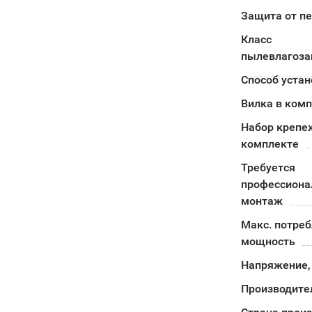
Защита от п
Класс
пылевлагоз
Способ устан
Вилка в ком
Набор крепе
комплекте
Требуется
профессион
монтаж
Макс. потре
мощность
Напряжение,
Производите