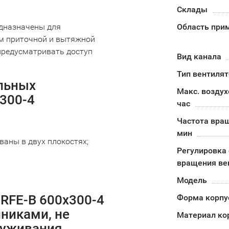
Склады
дназначены для
Область при
ем приточной и вытяжной
предусматривать доступ
Вид канала
Тип вентиля
льных
Макс. воздух
300-4
час
Частота вра
мин
ваны в двух плокостях;
Регулировка 
вращения ве
Модель
RFE-B 600x300-4
Форма корпу
никами, не
Материал ко
луживания