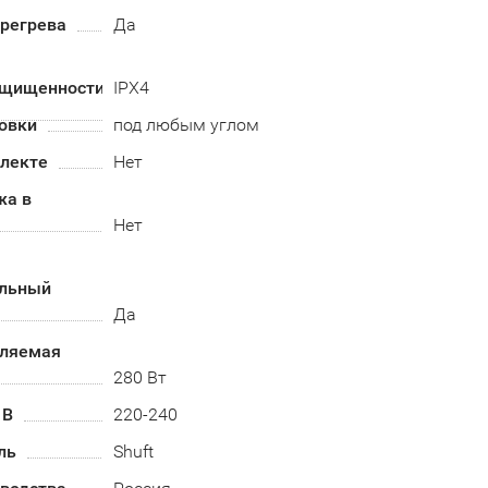
ерегрева
Да
ащищенности
IPX4
овки
под любым углом
плекте
Нет
жа в
Нет
альный
Да
бляемая
280 Вт
 В
220-240
ль
Shuft