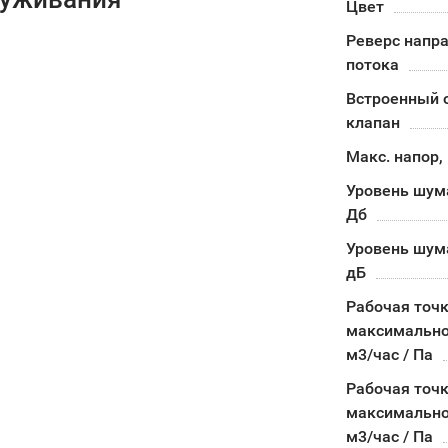
Цвет
Реверс напр
потока
Встроенный 
клапан
Макс. напор,
Уровень шума
Дб
Уровень шума
дБ
Рабочая точк
максимально
м3/час / Па
Рабочая точк
максимально
м3/час / Па