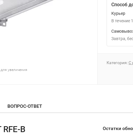
Способ д
Курьер
В течение
1
Самовывоз
Завтра
Б
Категория:
С 
 для увеличения
ВОПРОС-ОТВЕТ
 RFE-B
Остатки обн