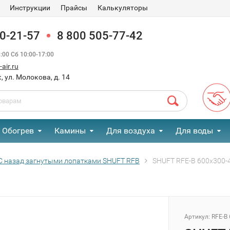
Инструкции
Прайсы
Калькуляторы
90-21-57
8 800 505-77-42
00 Сб 10:00-17:00
air.ru
, ул. Молокова, д. 14
Обогрев
Камины
Для воздуха
Для воды
С назад загнутыми лопатками SHUFT RFB
SHUFT RFE-B 600x300-
Артикул:
RFE-B