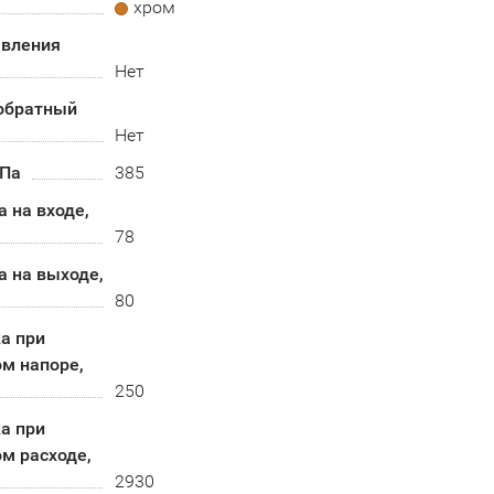
хром
авления
Нет
обратный
Нет
 Па
385
 на входе,
78
 на выходе,
80
а при
м напоре,
250
а при
м расходе,
2930