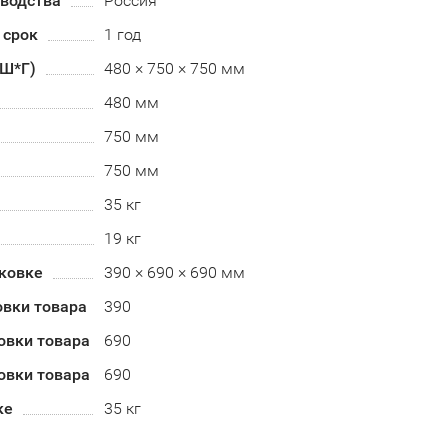
зводства
Россия
 срок
1 год
*Ш*Г)
480 × 750 × 750 мм
480 мм
750 мм
750 мм
35 кг
19 кг
аковке
390 × 690 × 690 мм
овки товара
390
овки товара
690
овки товара
690
ке
35 кг