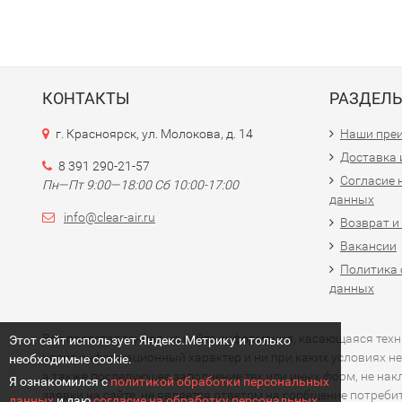
КОНТАКТЫ
РАЗДЕЛ
г. Красноярск, ул. Молокова, д. 14
Наши пре
Доставка 
8 391 290-21-57
Согласие 
Пн—Пт 9:00—18:00 Сб 10:00-17:00
данных
info@clear-air.ru
Возврат и
Вакансии
Политика 
данных
Вся представленная на сайте информация, касающаяся технич
Этот сайт использует Яндекс.Метрику и только
носит информационный характер и ни при каких условиях не
необходимые cookie.
а также последующее заполнение тех или иных форм, не на
Я ознакомился с
политикой обработки персональных
заявки на сайте, не является ответом на сообщение потреб
данных
и даю
согласие на обработку персональных