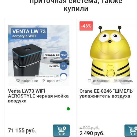
приточная система, также
купили
-46%
избранное
сравнить
избранное
сравнить
Venta LW73 WiFi
Crane EE-8246 "ШМЕЛЬ"
AEROSTYLE черная мойка
увлажнитель воздуха
воздуха
4 590 руб.
71 155 руб.
2 490 руб.