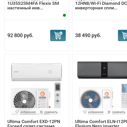
1U35S2SM4FA Flexis SM
12HN8/Wi-Fi Diamond DC
настенный инв...
инверторная спли...
92 800 руб.
38 490 руб.
избранное
сравнить
избранное
сравнить
Ultima Comfort EXD-12PN
Ultima Comfort ELN-I12P
Exceed сплит-система
Elysium Nero Inverter