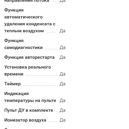
направления потока
Да
Функция
автоматического
удаления конденсата с
теплым воздухом
Да
Функция
самодиагностики
Да
Функция авторестарта
Да
Установка реального
времени
Да
Таймер
Да
Индикация
температуры на пульте
Да
Пульт ДУ в комплекте
Да
Ионизатор воздуха
Да