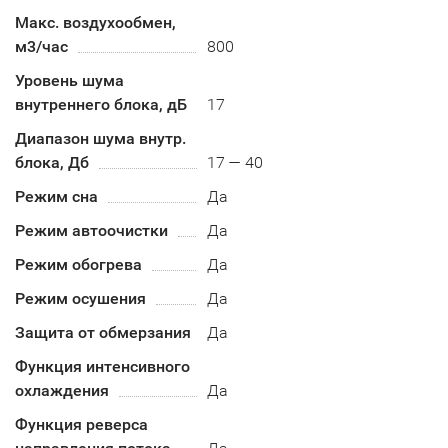
Макс. воздухообмен,
м3/час
800
Уровень шума
внутреннего блока, дБ
17
Диапазон шума внутр.
блока, Дб
17 — 40
Режим сна
Да
Режим автоочистки
Да
Режим обогрева
Да
Режим осушения
Да
Защита от обмерзания
Да
Функция интенсивного
охлаждения
Да
Функция реверса