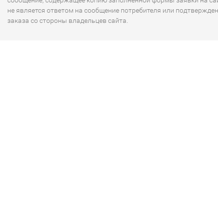
сообщение, содержащее копию заполненной формы заявки на сай
не является ответом на сообщение потребителя или подтвержде
заказа со стороны владельцев сайта.