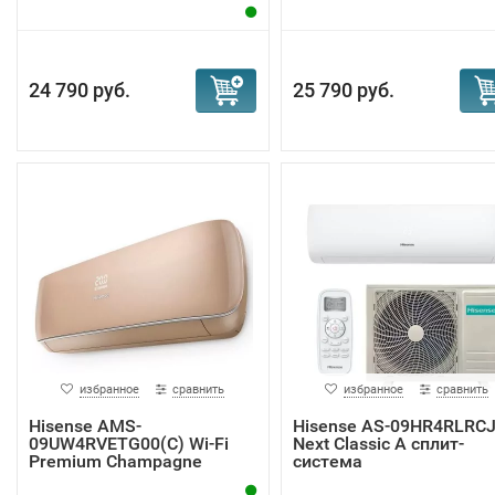
24 790 руб.
25 790 руб.
избранное
сравнить
избранное
сравнить
Hisense AMS-
Hisense AS-09HR4RLRC
09UW4RVETG00(С) Wi-Fi
Next Classic A сплит-
Premium Champagne
система
внутр...