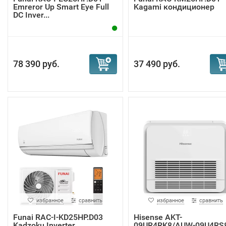
Emreror Up Smart Eye Full
Kagami кондиционер
DC Inver...
78 390 руб.
37 490 руб.
избранное
сравнить
избранное
сравнить
Funai RAC-I-KD25HP.D03
Hisense AKT-
Kadzoku Inverter
09UR4RK8/AUW-09U4RS