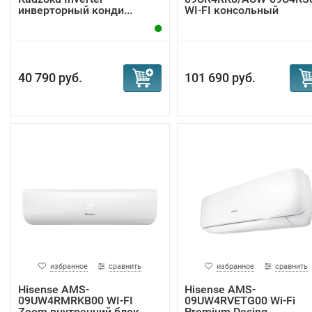
инверторный конди...
WI-FI консольный
кондици...
40 790 руб.
101 690 руб.
избранное
сравнить
избранное
сравнить
Hisense AMS-
Hisense AMS-
09UW4RMRKB00 WI-FI
09UW4RVETG00 Wi-Fi
Zoom внутренний блок
Premium Desing