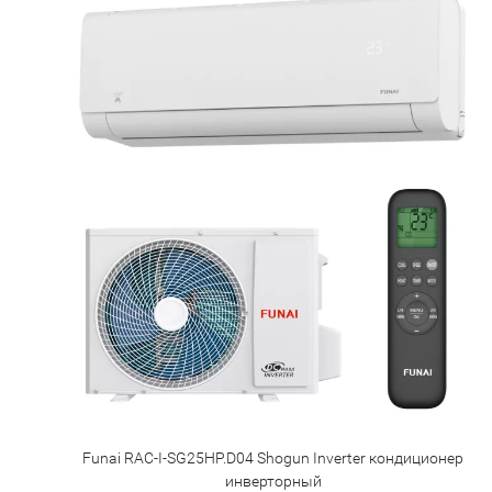
Funai RAC-I-SG25HP.D04 Shogun Inverter кондиционер
инверторный