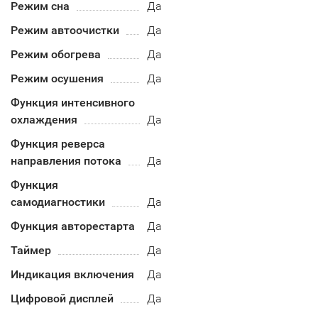
Режим сна
Да
Режим автоочистки
Да
Режим обогрева
Да
Режим осушения
Да
Функция интенсивного
охлаждения
Да
Функция реверса
направления потока
Да
Функция
самодиагностики
Да
Функция авторестарта
Да
Таймер
Да
Индикация включения
Да
Цифровой дисплей
Да