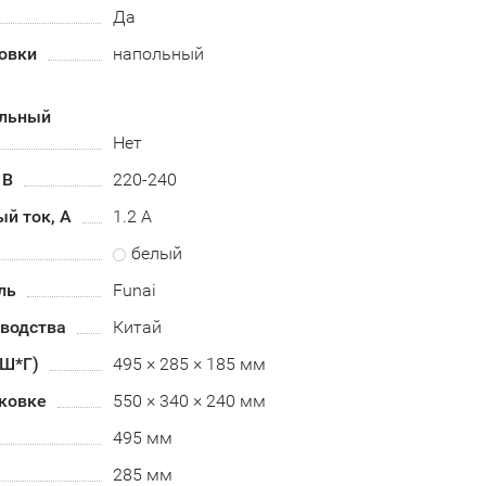
Да
овки
напольный
альный
Нет
 В
220-240
й ток, А
1.2 А
белый
ль
Funai
зводства
Китай
*Ш*Г)
495 × 285 × 185 мм
аковке
550 × 340 × 240 мм
495 мм
285 мм