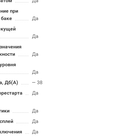
сатом
Да
ние при
 баке
Да
екущей
Да
 значения
жности
Да
 уровня
Да
, Дб(А)
— 38
орестарта
Да
тики
Да
сплей
Да
ключения
Да