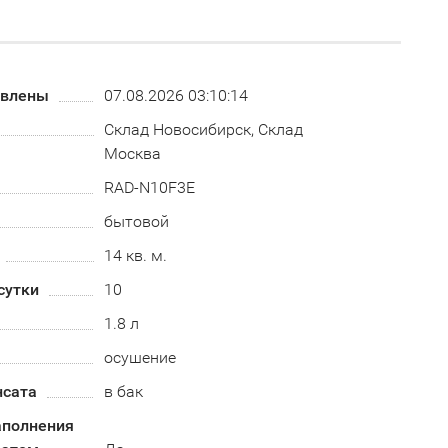
овлены
07.08.2026 03:10:14
Склад Новосибирск, Склад
Москва
RAD-N10F3E
бытовой
14 кв. м.
сутки
10
1.8 л
осушение
нсата
в бак
аполнения