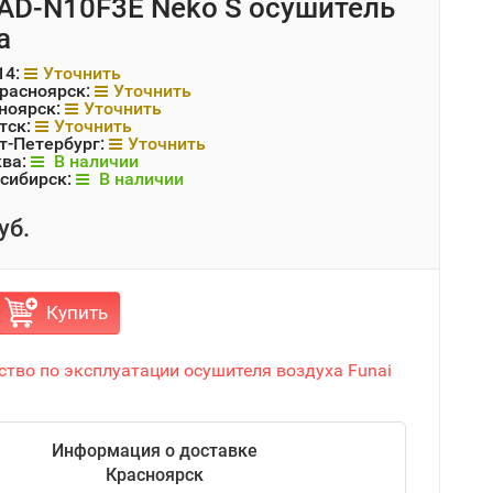
RAD-N10F3E Neko S осушитель
а
14:
Уточнить
Красноярск:
Уточнить
ноярск:
Уточнить
тск:
Уточнить
т-Петербург:
Уточнить
ква:
В наличии
сибирск:
В наличии
уб.
Купить
ство по эксплуатации осушителя воздуха Funai
Информация о доставке
Красноярск