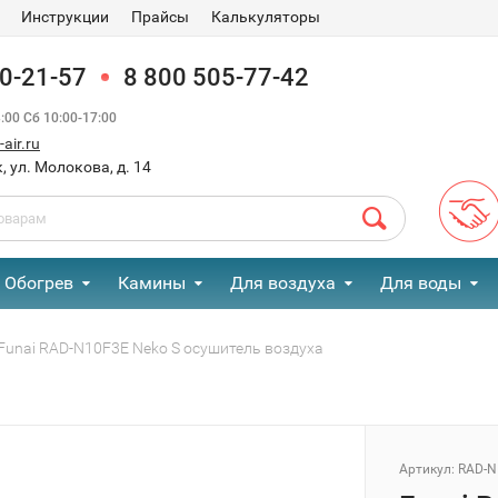
Инструкции
Прайсы
Калькуляторы
90-21-57
8 800 505-77-42
00 Сб 10:00-17:00
air.ru
, ул. Молокова, д. 14
Обогрев
Камины
Для воздуха
Для воды
Funai RAD-N10F3E Neko S осушитель воздуха
Артикул:
RAD-N