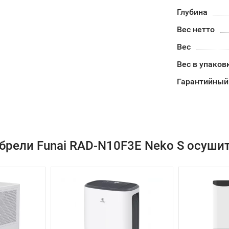
Глубина
Вес нетто
Вес
Вес в упаков
Гарантийный
брели Funai RAD-N10F3E Neko S осушит