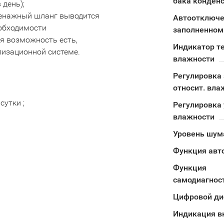
бака конден
 день);
ренажный шланг выводится
Автоотключе
еобходимости
заполненном
я возможность есть,
Индикатор т
лизационной системе.
влажности
Регулировка
относит. вла
сутки ;
Регулировка
влажности
Уровень шума
Функция авт
Функция
самодиагнос
Цифровой ди
Индикация в