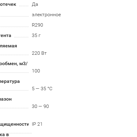
ротечек
Да
электронное
R290
гента
35 г
бляемая
220 Вт
ообмен, м3/
100
пература
5 — 35 °C
пазон
30 — 90
ащищенности
IP 21
жа в