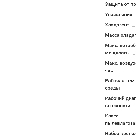
Защита от п
Управление
Хладагент
Масса хлада
Макс. потре
мощность
Макс. воздух
час
Рабочая тем
среды
Рабочий диа
влажности
Класс
пылевлагоз
Набор крепе