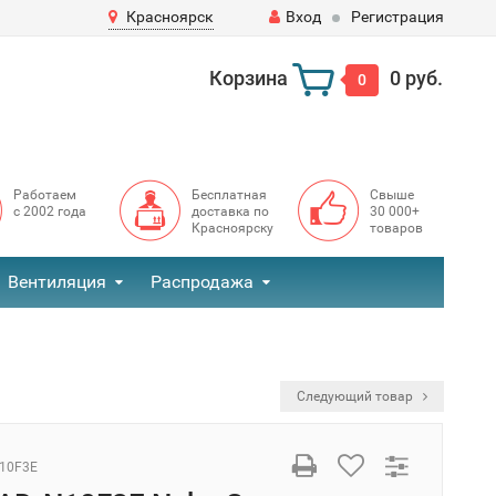
Красноярск
Вход
Регистрация
Корзина
0 руб.
0
Работаем
Бесплатная
Свыше
с 2002 года
доставка по
30 000+
Красноярску
товаров
Вентиляция
Распродажа
Следующий товар
10F3E