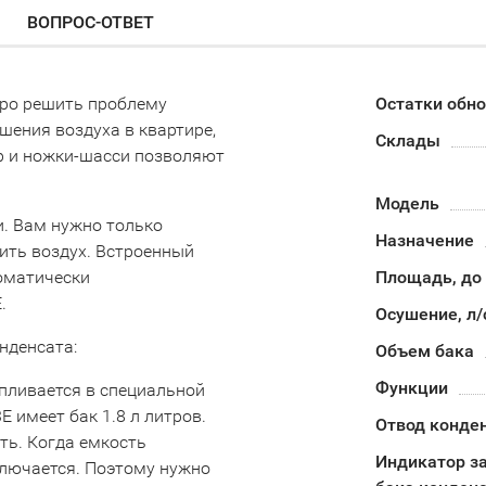
ВОПРОС-ОТВЕТ
тро решить проблему
Остатки обн
шения воздуха в квартире,
Склады
р и ножки-шасси позволяют
Модель
. Вам нужно только
Назначение
ить воздух. Встроенный
томатически
Площадь, до
.
Осушение, л/
нденсата:
Объем бака
Функции
апливается в специальной
 имеет бак 1.8 л литров.
Отвод конде
ть. Когда емкость
Индикатор з
ключается. Поэтому нужно