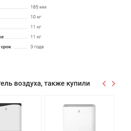
185 мм
10 кг
11 кг
ке
11 кг
 срок
3 года
ель воздуха, также купили
-7%