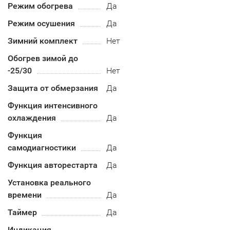
Режим обогрева
Да
Режим осушения
Да
Зимний комплект
Нет
Обогрев зимой до
-25/30
Нет
Защита от обмерзания
Да
Функция интенсивного
охлаждения
Да
Функция
самодиагностики
Да
Функция авторестарта
Да
Установка реального
времени
Да
Таймер
Да
Индикация