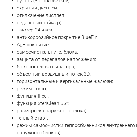
пульт ДУ с подсветкой;
скрытый дисплей;
отключение дисплея;
недельный таймер;
таймер 24 часа;
антикоррозийное покрытие BlueFin;
Ag+ покрытие;
самоочистка внутр. блока;
защита от перепадов напряжения;
5 скоростей вентилятора;
объемный воздушный поток 3D;
горизонтальные и вертикальные жалюзи;
режим Turbo;
функция IFeel;
функция SteriClean 56°;
разморозка наружного блока;
теплый старт;
режим самоочистки теплообменников внутреннего 
наружного блоков;