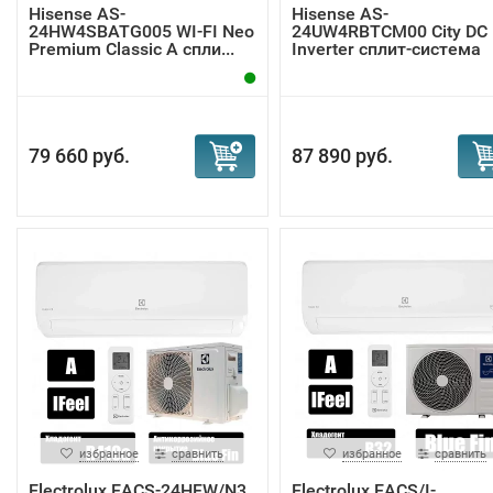
Hisense AS-
Hisense AS-
24HW4SBATG005 WI-FI Neo
24UW4RBTCM00 City DC
Premium Classic A спли...
Inverter сплит-система
79 660 руб.
87 890 руб.
избранное
сравнить
избранное
сравнить
Electrolux EACS-24HFW/N3
Electrolux EACS/I-