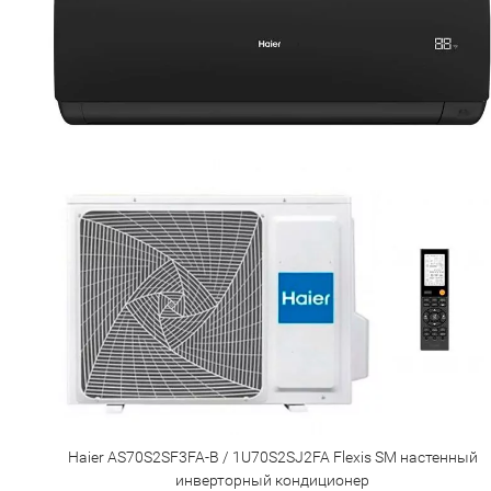
Haier AS70S2SF3FA-B / 1U70S2SJ2FA Flexis SM настенный
инверторный кондиционер