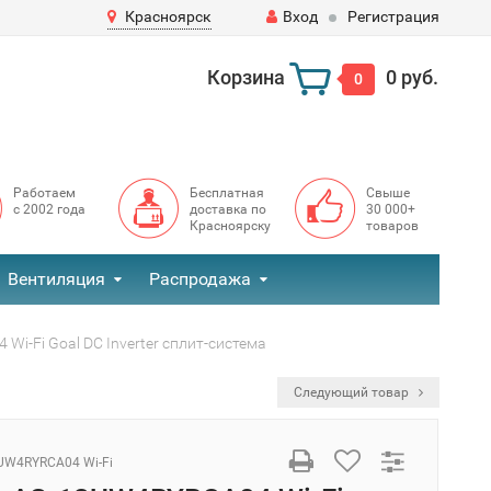
Красноярск
Вход
Регистрация
Корзина
0 руб.
0
Работаем
Бесплатная
Свыше
с 2002 года
доставка по
30 000+
Красноярску
товаров
Вентиляция
Распродажа
Wi-Fi Goal DC Inverter сплит-система
Следующий товар
UW4RYRCA04 Wi-Fi