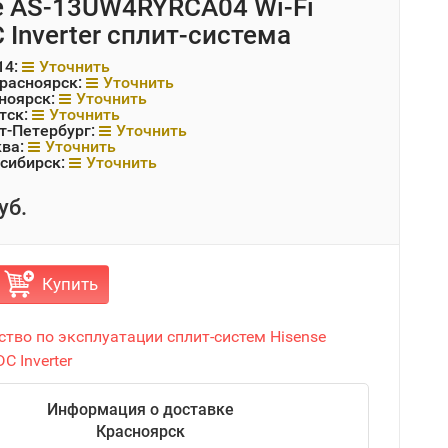
e AS-13UW4RYRCA04 Wi-Fi
 Inverter сплит-система
14:
Уточнить
Красноярск:
Уточнить
ноярск:
Уточнить
тск:
Уточнить
т-Петербург:
Уточнить
ква:
Уточнить
сибирск:
Уточнить
уб.
Купить
ство по эксплуатации сплит-систем Hisense
C Inverter
Информация о доставке
Красноярск