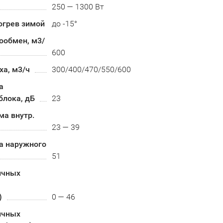
250 — 1300 Вт
огрев зимой
до -15°
ообмен, м3/
600
ха, м3/ч
300/400/470/550/600
а
блока, дБ
23
ма внутр.
23 — 39
а наружного
51
ичных
)
0 — 46
ичных