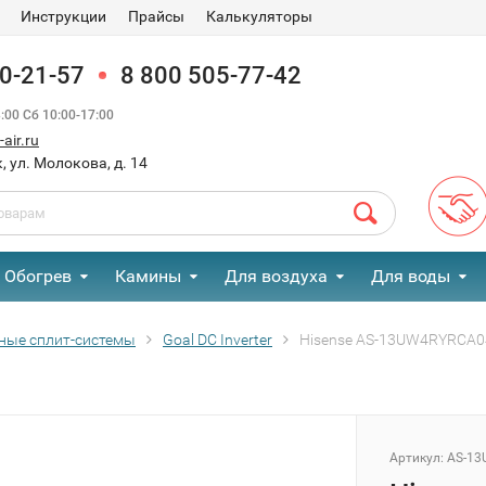
Инструкции
Прайсы
Калькуляторы
90-21-57
8 800 505-77-42
00 Сб 10:00-17:00
air.ru
, ул. Молокова, д. 14
Обогрев
Камины
Для воздуха
Для воды
ные сплит-системы
Goal DC Inverter
Hisense AS-13UW4RYRCA04 
Артикул:
AS-13