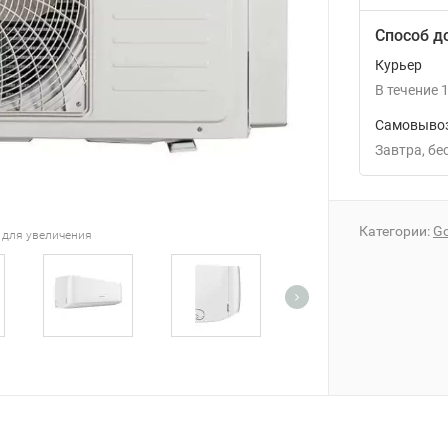
Способ д
Курьер
В течение
1
Самовывоз
Завтра
Б
Категории:
Go
 для увеличения