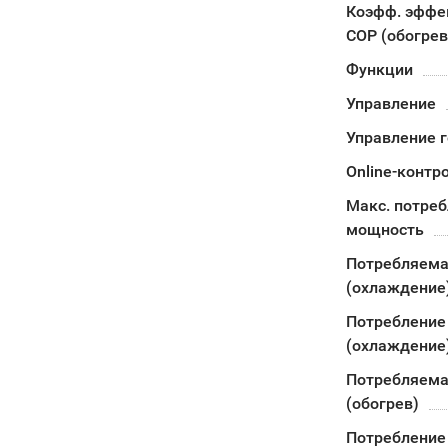
Коэфф. эффе
COP (обогрев
Функции
Управление
Управление 
Online-контр
Макс. потре
мощность
Потребляема
(охлаждение
Потребление
(охлаждение
Потребляема
(обогрев)
Потребление 