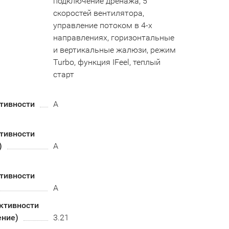
подключение дренажа, 5
скоростей вентилятора,
управление потоком в 4-х
направлениях, горизонтальные
и вертикальные жалюзи, режим
Turbo, функция IFeel, теплый
старт
тивности
A
тивности
)
А
тивности
A
ктивности
ение)
3.21