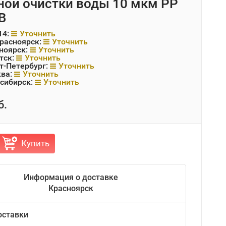
ной очистки воды 10 мкм PP
B
14:
Уточнить
Красноярск:
Уточнить
ноярск:
Уточнить
тск:
Уточнить
т-Петербург:
Уточнить
ква:
Уточнить
сибирск:
Уточнить
б.
Купить
Информация о доставке
Красноярск
оставки