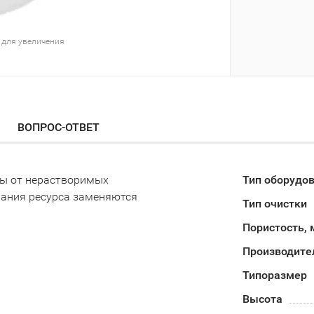
 для увеличения
ВОПРОС-ОТВЕТ
ды от нерастворимых
Тип оборудо
чания ресурса заменяются
Тип очистки
Пористость,
Производител
Типоразмер
Высота