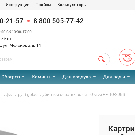
Инструкции
Прайсы
Калькуляторы
90-21-57
8 800 505-77-42
00 Сб 10:00-17:00
air.ru
, ул. Молокова, д. 14
Обогрев
Камины
Для воздуха
Для воды
" к фильтру Bigblue глубинной очистки воды 10 мкм PP 10-20BB
Картри