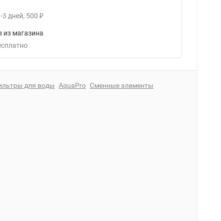
-3
дней
500
₽
 из магазина
Бесплатно
ильтры для воды
AquaPro
Сменные элементы