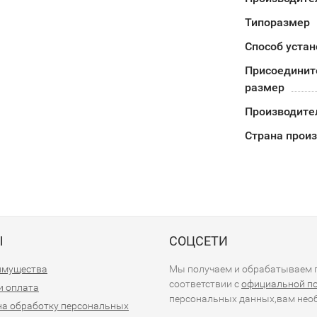
Типоразмер
Способ устан
Присоединит
размер
Производите
Страна прои
Ы
СОЦСЕТИ
имущества
Мы получаем и обрабатываем п
соответствии с
официальной п
и оплата
персональных данных,вам необ
на обработку персональных