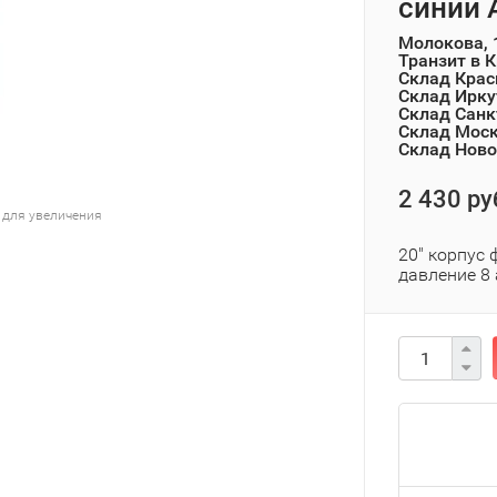
синий 
Молокова, 
Транзит в 
Склад Крас
Склад Ирку
Склад Санк
Склад Мос
Склад Ново
2 430 ру
 для увеличения
20" корпус 
давление 8 а