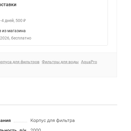
оставки
-4
дней
500
₽
 из магазина
 2026
Бесплатно
рпуса для фильтров
Фильтры для воды
AquaPro
вания
Корпус для фильтра
ьность, л/ч
2000