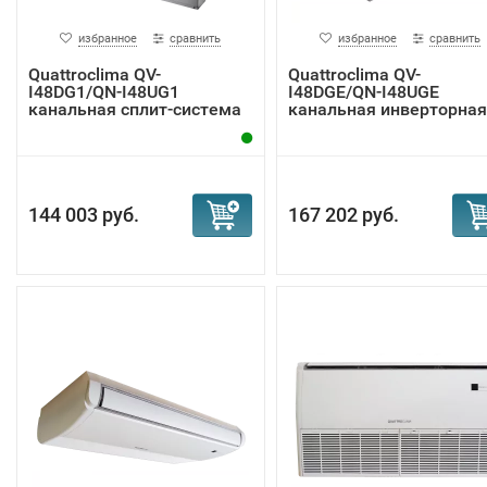
избранное
сравнить
избранное
сравнить
Quattroclima QV-
Quattroclima QV-
I48DG1/QN-I48UG1
I48DGE/QN-I48UGE
канальная сплит-система
канальная инверторная
сп...
144 003 руб.
167 202 руб.