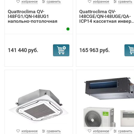
избранное
сравнить
избранное
сравнить
Quattroclima QV-
Quattroclima QV-
I48FG1/QN-I48UG1
I48CGE/QN-I48UGE/QA-
напольно-потолочная
ICP14 кассетная инвер..
спли...
141 440 руб.
165 963 руб.
избранное
сравнить
избранное
сравнить