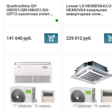
Quattroclima QV-
Lessar LS-HE48DVA4/LU
I48CG1/QN-I48UG1/QA-
HE48UVA4 канальная
ICP12 кассетная сплит...
инверторная спли...
141 640 руб.
229 012 руб.
избранное
сравнить
избранное
сравнить