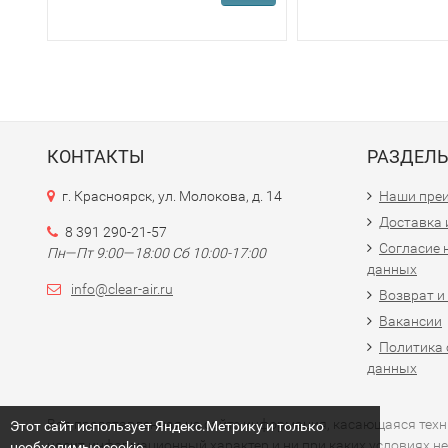
КОНТАКТЫ
РАЗДЕЛ
г. Красноярск, ул. Молокова, д. 14
Наши пре
Доставка 
8 391 290-21-57
Согласие 
Пн—Пт 9:00—18:00 Сб 10:00-17:00
данных
info@clear-air.ru
Возврат и
Вакансии
Политика 
данных
Вся представленная на сайте информация, касающаяся технич
Этот сайт использует Яндекс.Метрику и только
носит информационный характер и ни при каких условиях не
необходимые cookie.