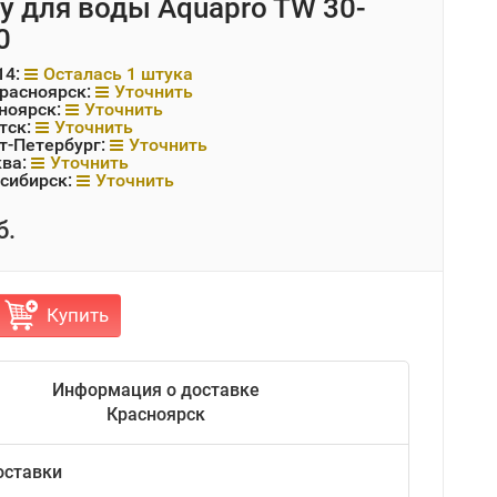
у для воды Aquapro TW 30-
0
14:
Осталась 1 штука
Красноярск:
Уточнить
ноярск:
Уточнить
тск:
Уточнить
т-Петербург:
Уточнить
ква:
Уточнить
сибирск:
Уточнить
б.
Купить
Информация о доставке
Красноярск
оставки