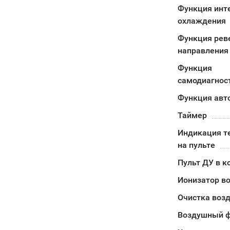
Функция инт
охлаждения
Функция рев
направления
Функция
самодиагнос
Функция авт
Таймер
Индикация т
на пульте
Пульт ДУ в к
Ионизатор в
Очистка воз
Воздушный ф