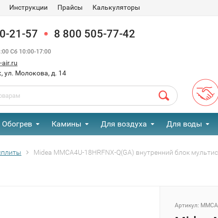
Инструкции
Прайсы
Калькуляторы
90-21-57
8 800 505-77-42
00 Сб 10:00-17:00
air.ru
, ул. Молокова, д. 14
Обогрев
Камины
Для воздуха
Для воды
сплиты
Midea MMCA4U-18HRFNX-Q(GA) внутренний блок мульти
Артикул:
MMCA4