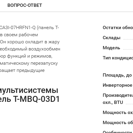
ВОПРОС-ОТВЕТ
A3I-07HRFN1-Q (панель T-
Остатки обн
 в своем рабочем
Склады
 Он хорошо охладит в жару
Модель
 необходимый воздухообмен
ор функций и режимов,
Тип кондици
оматическому перезапуску
вращает предыдущие
Площадь, до
Инверторное
мультисистемы
Производите
ель T-MBQ-03D1
охл., BTU
Мощность о
Мощность об
Особенности