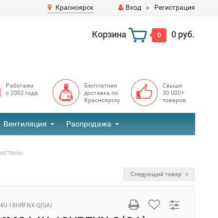
Красноярск
Вход
Регистрация
Корзина
0 руб.
0
Работаем
Бесплатная
Свыше
с 2002 года
доставка по
30 000+
Красноярску
товаров
Вентиляция
Распродажа
системы
Следующий товар
U-18HRFNX-Q(GA)