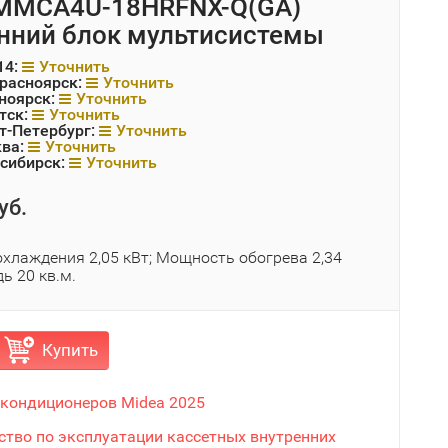
 MMCA4U-18HRFNX-Q(GA)
нний блок мультисистемы
14:
Уточнить
Красноярск:
Уточнить
ноярск:
Уточнить
тск:
Уточнить
т-Петербург:
Уточнить
ква:
Уточнить
сибирск:
Уточнить
уб.
хлаждения 2,05 кВт; Мощность обогрева 2,34
ь 20 кв.м.
Купить
 кондиционеров Midea 2025
ство по эксплуатации кассетных внутренних