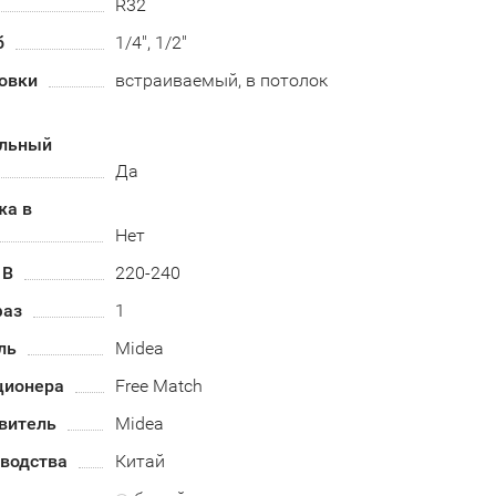
R32
б
1/4", 1/2"
овки
встраиваемый, в потолок
альный
Да
жа в
Нет
 В
220-240
фаз
1
ль
Midea
ционера
Free Match
витель
Midea
зводства
Китай