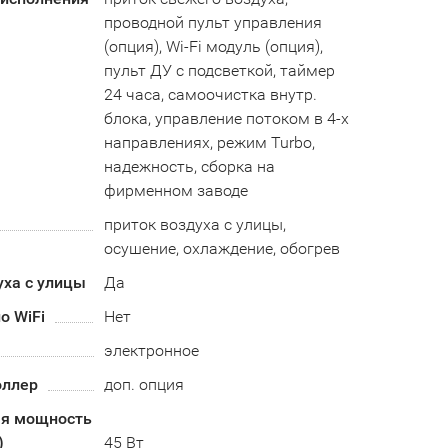
проводной пульт управления
(опция), Wi-Fi модуль (опция),
пульт ДУ с подсветкой, таймер
24 часа, самоочистка внутр.
блока, управление потоком в 4-х
направлениях, режим Turbo,
надежность, сборка на
фирменном заводе
приток воздуха с улицы,
осушение, охлаждение, обогрев
уха с улицы
Да
о WiFi
Нет
электронное
оллер
доп. опция
я мощность
)
45 Вт