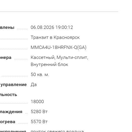
овлены
06.08.2026 19:00:12
Транзит в Красноярск
MMCA4U-18HRFNX-Q(GA)
онера
Кассетный, Мульти-сплит,
Внутренний блок
50 кв. м.
 управление
Да
льность
18000
хлаждения
5280 Вт
огрева
5570 Вт
 исполнения
приток свежего воздуха,