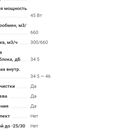
я мощность
45 Вт
ообмен, м3/
660
ха, м3/ч
300/660
а
блока, дБ
34.5
ма внутр.
34.5 — 46
чистки
Да
ева
Да
ения
Да
лект
Нет
й до -25/30
Нет