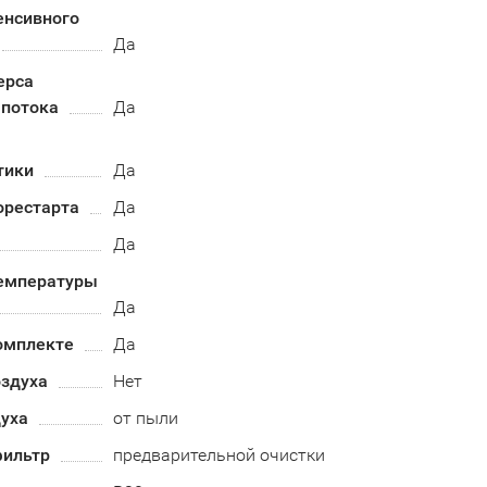
енсивного
Да
ерса
 потока
Да
тики
Да
орестарта
Да
Да
емпературы
Да
омплекте
Да
оздуха
Нет
духа
от пыли
ильтр
предварительной очистки