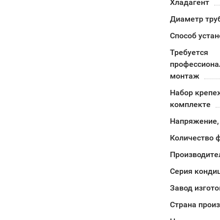
Хладагент
Диаметр тру
Способ устан
Требуется
профессион
монтаж
Набор крепе
комплекте
Напряжение,
Количество 
Производите
Серия конди
Завод изгото
Страна прои