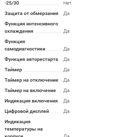
-25/30
Нет
Защита от обмерзания
Да
Функция интенсивного
охлаждения
Да
Функция
самодиагностики
Да
Функция авторестарта
Да
Таймер
Да
Таймер на отключение
Да
Таймер на включение
Да
Индикация включения
Да
Цифровой дисплей
Да
Индикация
температуры на
корпусе
Да