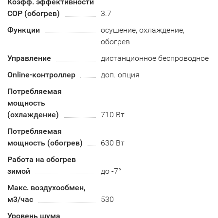
Коэфф. эффективности
COP (обогрев)
3.7
Функции
осушение, охлаждение,
обогрев
Управление
дистанционное беспроводное
Online-контроллер
доп. опция
Потребляемая
мощность
(охлаждение)
710 Вт
Потребляемая
мощность (обогрев)
630 Вт
Работа на обогрев
зимой
до -7°
Макс. воздухообмен,
м3/час
530
Уровень шума