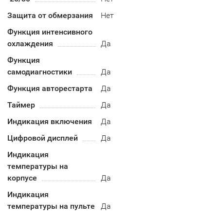
Защита от обмерзания
Нет
Функция интенсивного
охлаждения
Да
Функция
самодиагностики
Да
Функция авторестарта
Да
Таймер
Да
Индикация включения
Да
Цифровой дисплей
Да
Индикация
температуры на
корпусе
Да
Индикация
температуры на пульте
Да