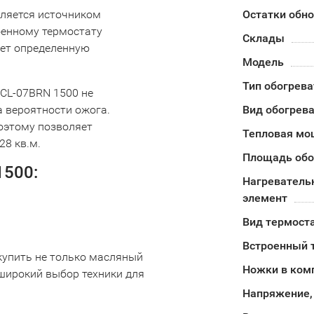
вляется источником
Остатки обн
оенному термостату
Склады
ет определенную
Модель
Тип обогрева
/CL-07BRN 1500 не
а вероятности ожога.
Вид обогрев
оэтому позволяет
Тепловая мо
28 кв.м.
Площадь обо
1500:
Нагреватель
элемент
Вид термост
Встроенный 
купить не только масляный
Ножки в ком
 широкий выбор техники для
Напряжение,