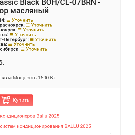
lassic Black BOH/CL-07BRN -
ор масляный
14:
Уточнить
Красноярск:
Уточнить
ноярск:
Уточнить
тск:
Уточнить
т-Петербург:
Уточнить
ква:
Уточнить
сибирск:
Уточнить
б.
 кв.м Мощность 1500 Вт
Купить
 кондиционеров Ballu 2025
 систем кондиционирования BALLU 2025