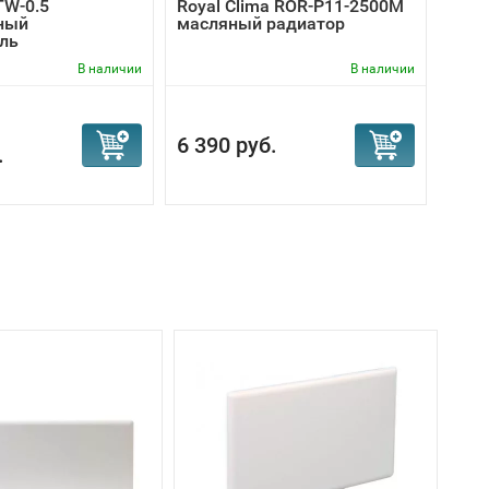
TW-0.5
Royal Clima ROR-P11-2500M
Ball
ный
масляный радиатор
обог
ль
инф
В наличии
В наличии
1 090
6 390 руб.
.
990