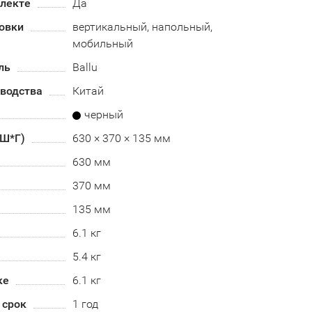
плекте
Да
овки
вертикальный, напольный,
мобильный
ль
Ballu
зводства
Китай
черный
*Ш*Г)
630 × 370 × 135 мм
630 мм
370 мм
135 мм
6.1 кг
5.4 кг
ке
6.1 кг
 срок
1 год