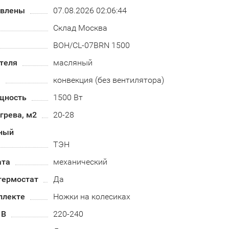
овлены
07.08.2026 02:06:44
Склад Москва
BOH/CL-07BRN 1500
теля
масляный
а
конвекция (без вентилятора)
щность
1500 Вт
грева, м2
20-28
ный
ТЭН
ата
механический
термостат
Да
плекте
Ножки на колесиках
 В
220-240