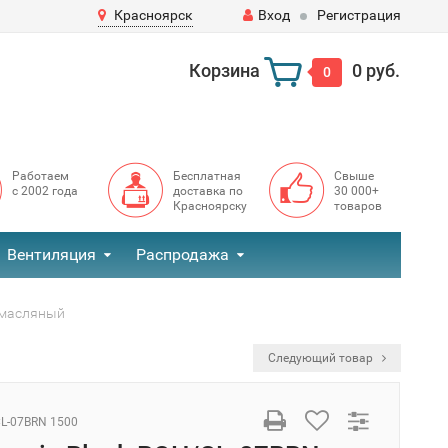
Красноярск
Вход
Регистрация
Корзина
0 руб.
0
Работаем
Бесплатная
Свыше
с 2002 года
доставка по
30 000+
Красноярску
товаров
Вентиляция
Распродажа
р масляный
Следующий товар
L-07BRN 1500