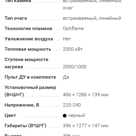
Тип камина
встраиваемый, линейный,
очаг
Тип очага
встраиваемый, линейный
Технология пламени
Optiflame
Увлажнение воздуха
Нет
Тепловая мощность
2000 кВт
Ступени мощности
нагрева
2000/1000
Пульт ДУ в комплекте
Да
Установочный размер
(В×Ш×Г)
406 × 1286 × 139 мм
Напряжение, В
220-240
Цвет
черный
Габариты (В*Ш*Г)
396 × 1277 × 147 мм
Высота
396 мм