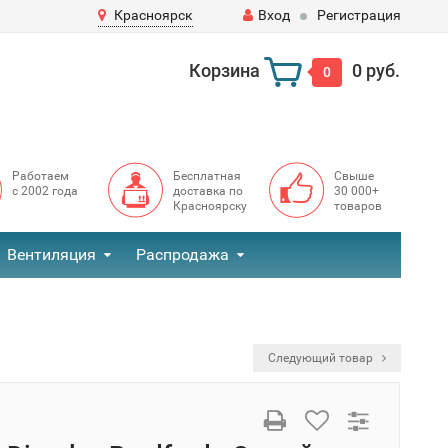
Красноярск
Вход
Регистрация
Корзина
0 руб.
0
Работаем
Бесплатная
Свыше
с 2002 года
доставка по
30 000+
Красноярску
товаров
Вентиляция
Распродажа
Следующий товар