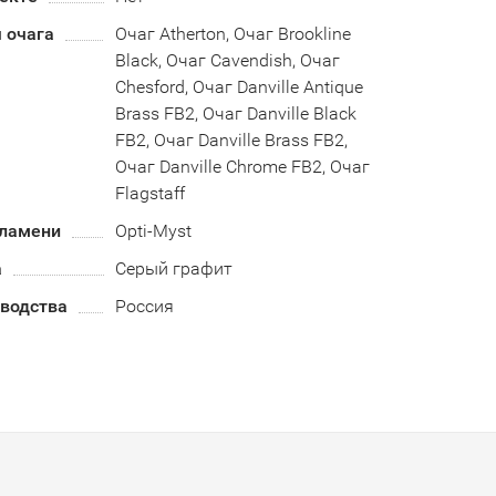
 очага
Очаг Atherton, Очаг Brookline
Black, Очаг Cavendish, Очаг
Chesford, Очаг Danville Antique
Brass FB2, Очаг Danville Black
FB2, Очаг Danville Brass FB2,
Очаг Danville Chrome FB2, Очаг
Flagstaff
пламени
Opti-Myst
а
Серый графит
зводства
Россия