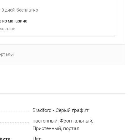
-3
дней
Бесплатно
 из магазина
есплатно
орталы
Bradford - Серый графит
настенный, Фронтальный,
Пристенный, портал
екте
Нет