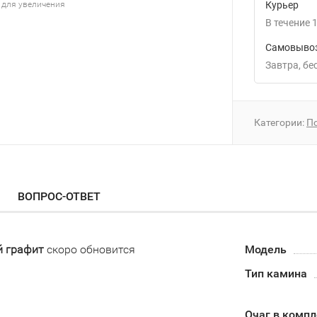
 для увеличения
Курьер
В течение
1
Самовывоз
Завтра
Б
Категории:
П
ВОПРОС-ОТВЕТ
й графит
скоро обновится
Модель
Тип камина
Очаг в компл