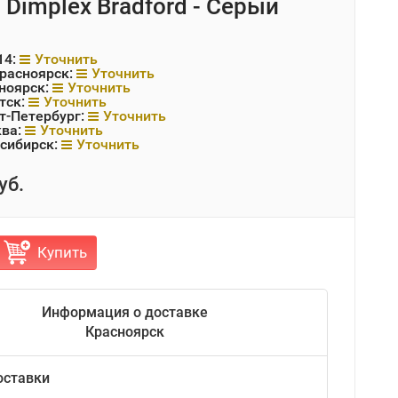
 Dimplex Bradford - Серый
14:
Уточнить
Красноярск:
Уточнить
ноярск:
Уточнить
тск:
Уточнить
т-Петербург:
Уточнить
ква:
Уточнить
сибирск:
Уточнить
уб.
Купить
Информация о доставке
Красноярск
оставки