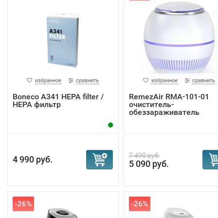
избранное
сравнить
избранное
сравнить
Boneco A341 HEPA filter /
RemezAir RMA-101-01
НЕРА фильтр
очиститель-
обеззараживатель
переносно...
7 490 руб.
4 990 руб.
5 090 руб.
-26%
-26%