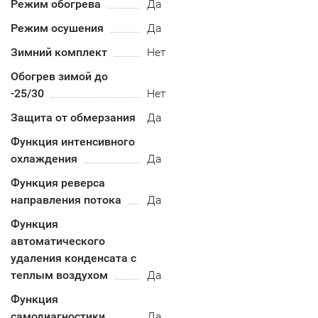
Режим обогрева
Да
Режим осушения
Да
Зимний комплект
Нет
Обогрев зимой до
-25/30
Нет
Защита от обмерзания
Да
Функция интенсивного
охлаждения
Да
Функция реверса
направления потока
Да
Функция
автоматического
удаления конденсата с
теплым воздухом
Да
Функция
самодиагностики
Да