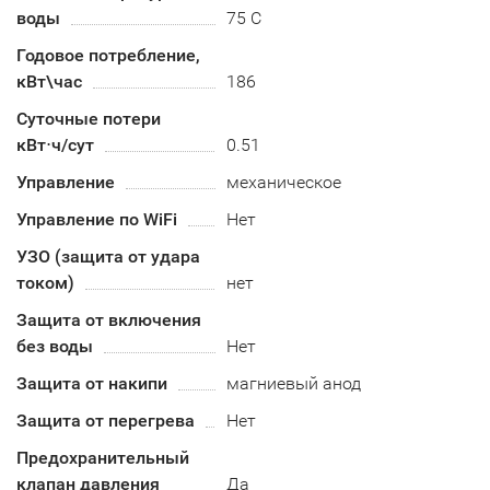
воды
75 С
Годовое потребление,
кВт\час
186
Суточные потери
кВт⋅ч/сут
0.51
Управление
механическое
Управление по WiFi
Нет
УЗО (защита от удара
током)
нет
Защита от включения
без воды
Нет
Защита от накипи
магниевый анод
Защита от перегрева
Нет
Предохранительный
клапан давления
Да