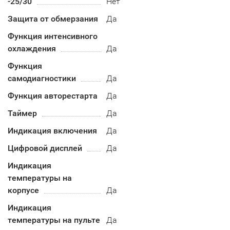
-25/30
Нет
Защита от обмерзания
Да
Функция интенсивного
охлаждения
Да
Функция
самодиагностики
Да
Функция авторестарта
Да
Таймер
Да
Индикация включения
Да
Цифровой дисплей
Да
Индикация
температуры на
корпусе
Да
Индикация
температуры на пульте
Да